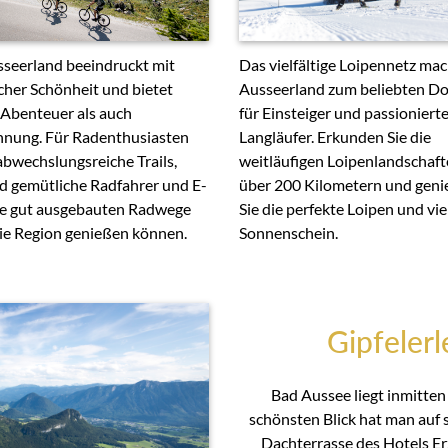
Das vielfältige Loipennetz mac
seerland beeindruckt mit
Ausseerland zum beliebten Do
cher Schönheit und bietet
für Einsteiger und passioniert
Abenteuer als auch
Langläufer. Erkunden Sie die
nung. Für Radenthusiasten
weitläufigen Loipenlandschaft
 abwechslungsreiche Trails,
über 200 Kilometern und gen
 gemütliche Radfahrer und E-
Sie die perfekte Loipen und vie
ie gut ausgebauten Radwege
Sonnenschein.
ie Region genießen können.
Gipfelerl
Bad Aussee liegt inmitten
schönsten Blick hat man auf 
Dachterrasse des Hotels Er