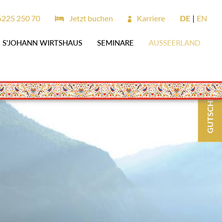
6225 250 70
Jetzt buchen
Karriere
DE
EN
S'JOHANN WIRTSHAUS
SEMINARE
AUSSEERLAND
GUTSCHEINE