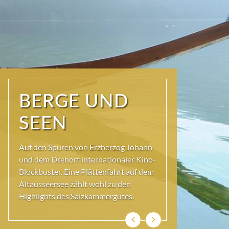
NATUR PUR
Seit jeher schöpfen Menschen im
Ausseerland neue Kraft und viel
Inspiration. Das Wirkungsvermögen
kommt aus der Natur und ihren ewigen
Gestalten – den Bergen und Seen.
Zurück
Weiter