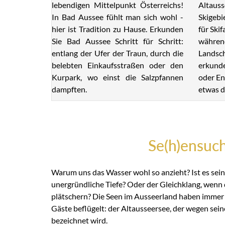
lebendigen Mittelpunkt Österreichs!
Altauss
In Bad Aussee fühlt man sich wohl -
Skigebi
hier ist Tradition zu Hause. Erkunden
für Ski
Sie Bad Aussee Schritt für Schritt:
während
entlang der Ufer der Traun, durch die
Landsch
belebten Einkaufsstraßen oder den
erkunde
Kurpark, wo einst die Salzpfannen
oder En
dampften.
etwas d
Se(h)ensuc
Warum uns das Wasser wohl so anzieht? Ist es sein
unergründliche Tiefe? Oder der Gleichklang, wenn 
plätschern? Die Seen im Ausseerland haben immer 
Gäste beflügelt: der Altausseersee, der wegen sein
bezeichnet wird.