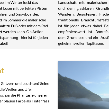
Landschaft mit malerischen 
ee: Im Winter lockt das
und dem glasklaren Grundl
et Loser mit perfekten Pisten
Wandern, Bergsteigen, Fisch
fahrer und Snowboarder,
traditionelle Brauchtumsfest
 im Sommer die malerische
ist für jeden etwas dabei. B
aft zu Fuß oder mit dem Rad
empfehlenswert ist Bootsfa
t werden kann. Ob Action
dem Grundlsee und ein Ausf
tspannung - hier ist für jeden
geheimnisvollen Toplitzsee.
abei!
ht
 Glitzern und Leuchten? Seine
die Wellen ans Ufer
schon die Phantasie unserer
er blauen Farbe als Tintenfass