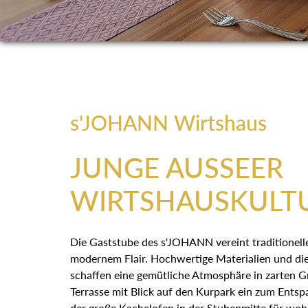
s'JOHANN Wirtshaus
JUNGE AUSSEER
WIRTSHAUSKULT
Die Gaststube des s'JOHANN vereint traditionell
modernem Flair. Hochwertige Materialien und d
schaffen eine gemütliche Atmosphäre in zarten G
Terrasse mit Blick auf den Kurpark ein zum Ents
der große Kachelofen in der Stubenmitte für woh