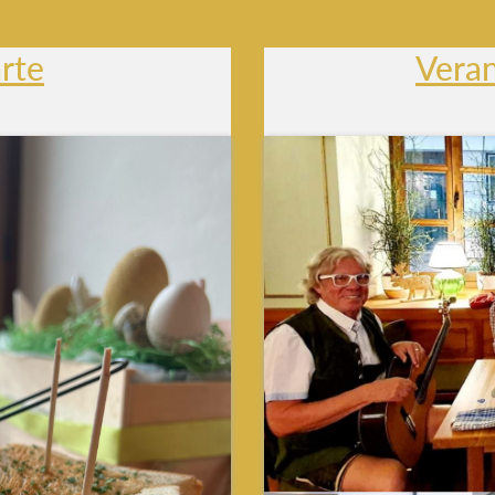
rte
Vera