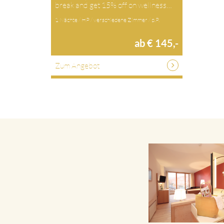
break and get 15% off on wellness…
1 Nächte / HP / verschiedene Zimmer / p.P.
ab € 145,-
Zum Angebot