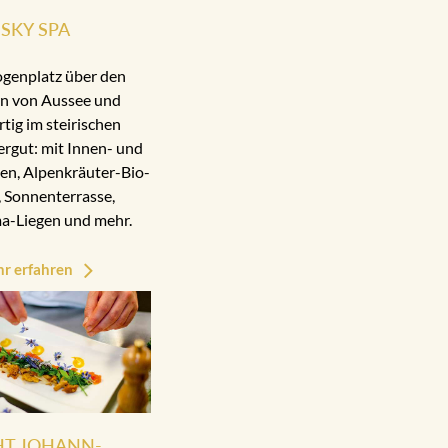
SKY SPA
ogenplatz über den
n von Aussee und
rtig im steirischen
rgut: mit Innen- und
n, Alpenkräuter-Bio-
 Sonnenterrasse,
a-Liegen und mehr.
r erfahren
HT JOHANN-