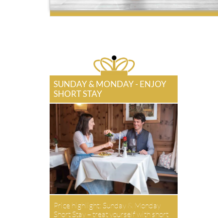
SUNDAY & MONDAY - ENJOY
SHORT STAY
Price highlight: Sunday & Monday
Short Stay – treat yourself with short