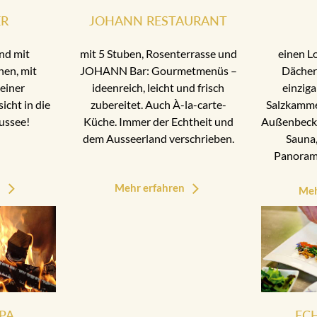
ER
JOHANN RESTAURANT
nd mit
mit 5 Stuben, Rosenterrasse und
einen L
nen, mit
JOHANN Bar: Gourmetmenüs –
Dächer
einer
ideenreich, leicht und frisch
einziga
cht in die
zubereitet. Auch À-la-carte-
Salzkamme
ussee!
Küche. Immer der Echtheit und
Außenbecke
dem Ausseerland verschrieben.
Sauna,
Panoram
n
Mehr erfahren
Meh
PA
EC