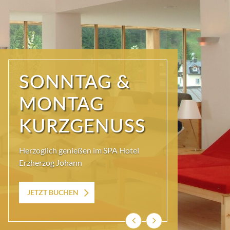
MÄDELS
URLAUB
Freundinnen-Urlaub und
Trachtenshopping mit ECHTEM
Ausseer Lebensgefühl
Zum Angebot
Zurück
Weiter