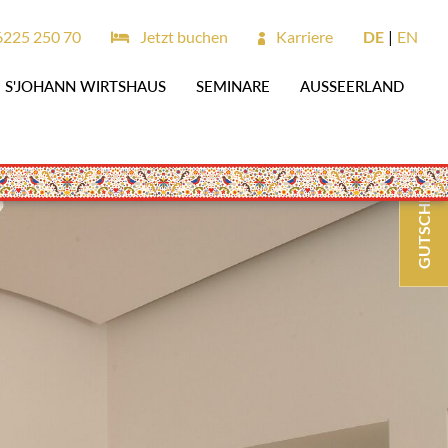
6225 250 70
Jetzt buchen
Karriere
DE
EN
S'JOHANN WIRTSHAUS
SEMINARE
AUSSEERLAND
GUTSCHEINE