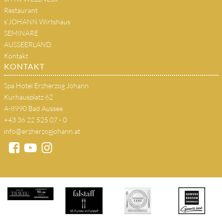
Restaurant
s'JOHANN Wirtshaus
SEMINARE
AUSSEERLAND
Kontakt
KONTAKT
Spa Hotel Erzherzog Johann
Kurhausplatz 62
A-8990 Bad Aussee
+43 36 22 525 07 - 0
info@erzherzogjohann.at