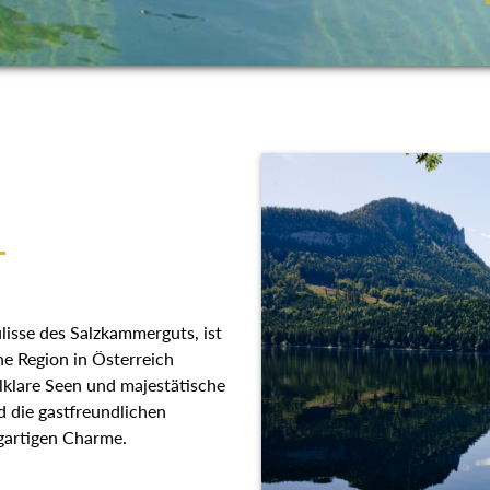
T
 Kulisse des Salzkammerguts,
llische Region in Österreich
llklare Seen und majestätische
d die gastfreundlichen
zigartigen Charme.