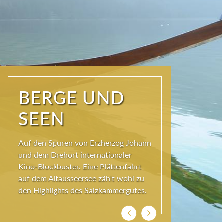
NATUR PUR
Seit jeher schöpfen Menschen im
Ausseerland neue Kraft und viel
Inspiration. Das Wirkungsvermögen
kommt aus der Natur und ihren
ewigen Gestalten – den Bergen und
Seen.
Zurück
Weiter