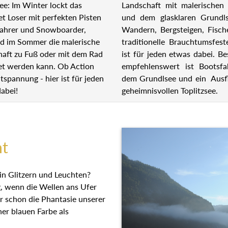
Landschaft mit malerischen 
ee: Im Winter lockt das
und dem glasklaren Grundl
et Loser mit perfekten Pisten
Wandern, Bergsteigen, Fisch
fahrer und Snowboarder,
traditionelle Brauchtumsfest
d im Sommer die malerische
ist für jeden etwas dabei. B
haft zu Fuß oder mit dem Rad
empfehlenswert ist Bootsfa
et werden kann. Ob Action
dem Grundlsee und ein Ausf
tspannung - hier ist für jeden
geheimnisvollen Toplitzsee.
abei!
ht
ein Glitzern und Leuchten?
ng, wenn die Wellen ans Ufer
er schon die Phantasie
 wegen seiner blauen Farbe