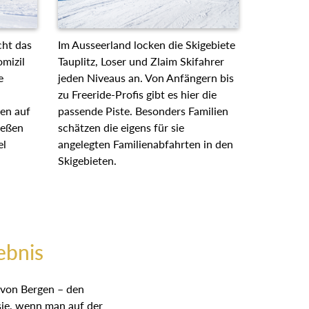
acht das
Im Ausseerland locken die
omizil
Skigebiete Tauplitz, Loser und Zlaim
te
Skifahrer jeden Niveaus an. Von
Anfängern bis zu Freeride-Profis gibt
ten auf
es hier die passende Piste.
ießen
Besonders Familien schätzen die
iel
eigens für sie angelegten
Familienabfahrten in den
Skigebieten.
ebnis
n von Bergen – den