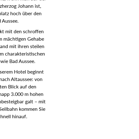
sie, wenn man auf der
zherzog Johann ist,
platz hoch über den
 Aussee.
kt mit den schroffen
nem mächtigen Gehabe
and mit ihren steilen
m charakteristischen
 wie Bad Aussee.
serem Hotel beginnt
nach Altaussee: von
ten Blick auf den
knapp 3.000 m hohen
nbesteigbar galt – mit
-Seilbahn kommen Sie
hnell hinauf.