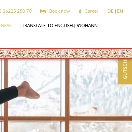
 36225 250 70
Book now
Career
DE
EN
LNESS
[TRANSLATE TO ENGLISH:] S'JOHANN
GUTSCHEINE