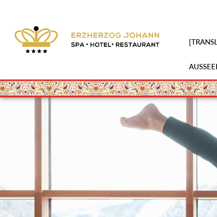
[TRANSL
AUSSEE
Skip
to
main
content