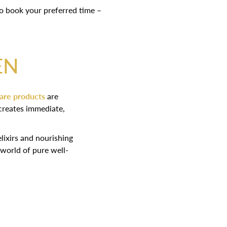
o book your preferred time –
EN
care products
are
 creates immediate,
lixirs and nourishing
 world of pure well-