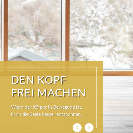
ÜBER DEN
DÄCHERN DER
KURSTADT
Schöner als im SKY SPA kann es im
Wolkenbett auch nicht sein, denn bei
so viel Himmel wird das Herz ganz
leicht und die Seele weit.
Previous
Next