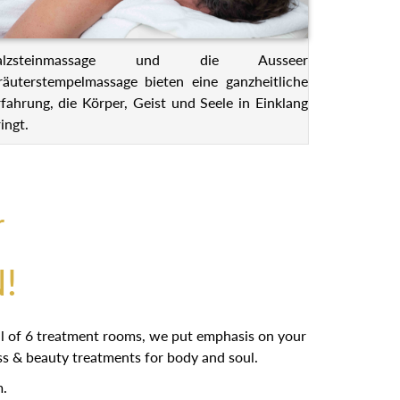
alzsteinmassage und die Ausseer
räuterstempelmassage bieten eine ganzheitliche
rfahrung, die Körper, Geist und Seele in Einklang
ingt.
r
!
tal of 6 treatment rooms, we put emphasis on your
ess & beauty treatments for body and soul.
m.