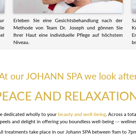
ur
Erleben Sie eine Gesichtsbehandlung nach der
S
ie
Methode von Team Dr. Joseph und gönnen Sie
K
el
Ihrer Haut eine individuelle Pflege auf höchstem
E
Niveau.
br
At our JOHANN SPA we look afte
PEACE AND RELAXATION
e dedicated wholly to your
beauty and well-being
. Across a to
r peels and delight in offering you boundless well-being -– welln
ll treatments take place in our Johann SPA between 9am to 7p