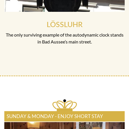
LÖSSLUHR
The only surviving example of the autodynamic clock stands
in Bad Aussee’s main street.
SUNDAY & MONDAY - ENJOY SHORT STAY