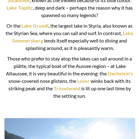
Altaussee
, known as the inkwell because of its blue colour.
Lake Toplitz
, deep and dark – perhaps the reason why it has
spawned so many legends?
Or the
Lake Grundl
, the largest lake in Styria, also known as
the Styrian Sea, where you can sail and surf. In contrast,
Lake
Sommersberg
lends itself especially well to diving and
splashing around, as it is pleasantly warm.
Those who prefer to stay atop the lakes can sail around in a
plätte, the typical boat of the Aussee region – at Lake
Altaussee, it is very beautiful in the evening: the
Dachstein's
snow-covered nose glistens, the
Loser
winks back with its
striking peak and the
Trisselwand
is lit up one last time by
the setting sun.