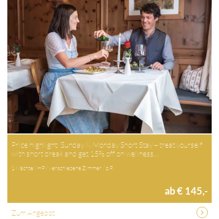
Price highlight: Sunday & Monday Short Stay – treat yourself
with short break and get 15% off on wellness…
1 Nächte / HP / verschiedene Zimmer / p.P.
ab € 145,-
Zum Angebot