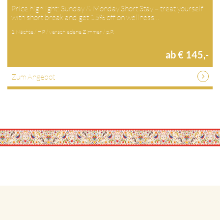
Price highlight: Sunday & Monday Short Stay – treat yourself
with short break and get 15% off on wellness…
1 Nächte / HP / verschiedene Zimmer / p.P.
ab € 145,-
Zum Angebot