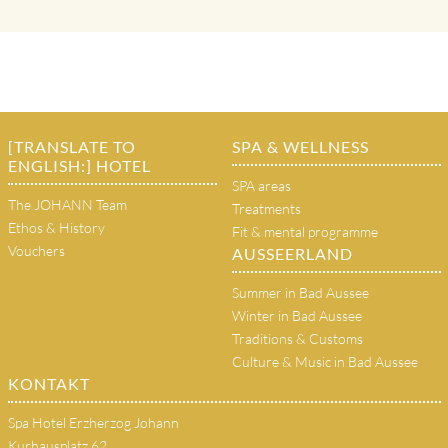
[TRANSLATE TO
SPA & WELLNESS
ENGLISH:] HOTEL
SPA areas
The JOHANN Team
Treatments
Ethos & History
Fit & mental programme
Vouchers
AUSSEERLAND
Summer in Bad Aussee
Winter in Bad Aussee
Traditions & Customs
Culture & Music in Bad Aussee
KONTAKT
Spa Hotel Erzherzog Johann
Kurhausplatz 62