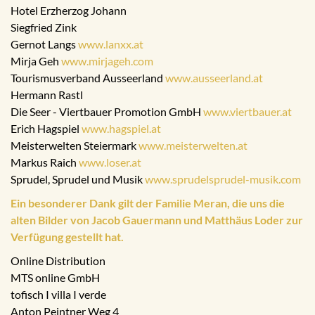
Hotel Erzherzog Johann
Siegfried Zink
Gernot Langs
www.lanxx.at
Mirja Geh
www.mirjageh.com
Tourismusverband Ausseerland
www.ausseerland.at
Hermann Rastl
Die Seer - Viertbauer Promotion GmbH
www.viertbauer.at
Erich Hagspiel
www.hagspiel.at
Meisterwelten Steiermark
www.meisterwelten.at
Markus Raich
www.loser.at
Sprudel, Sprudel und Musik
www.sprudelsprudel-musik.com
Ein besonderer Dank gilt der Familie Meran, die uns die
alten Bilder von Jacob Gauermann und Matthäus Loder zur
Verfügung gestellt hat.
Online Distribution
MTS online GmbH
tofisch I villa I verde
Anton Peintner Weg 4