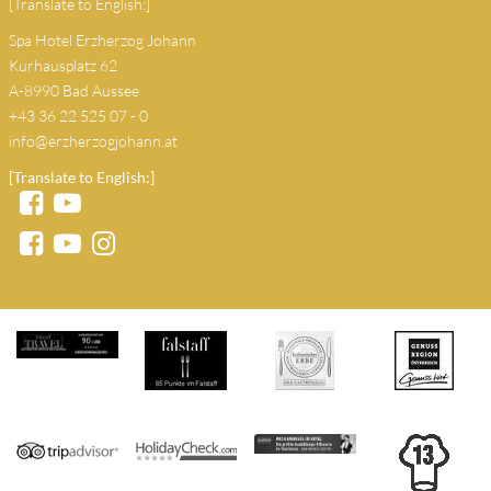
[Translate to English:]
Spa Hotel Erzherzog Johann
Kurhausplatz 62
A-8990 Bad Aussee
+43 36 22 525 07 - 0
info@erzherzogjohann.at
[Translate to English:]