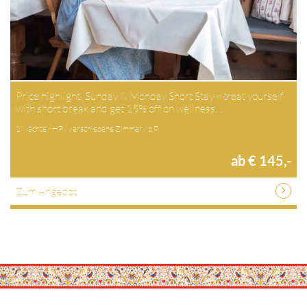
Price highlight: Sunday & Monday Short Stay – treat yourself
with short break and get 15% off on wellness…
1 Nächte / HP / verschiedene Zimmer / p.P.
ab € 145,-
Zum Angebot