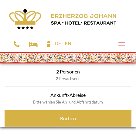
DE
EN
Toggle
naviga
Skip
2
Personen
to
2
Erwachsene
main
content
Ankunft-Abreise
Bitte wählen Sie An- und Abfahrtsdatum
Buchen