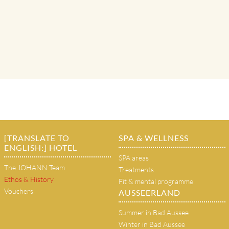
[TRANSLATE TO
SPA & WELLNESS
ENGLISH:] HOTEL
SPA areas
The JOHANN Team
Treatments
Ethos & History
Fit & mental programme
Vouchers
AUSSEERLAND
Summer in Bad Aussee
Winter in Bad Aussee