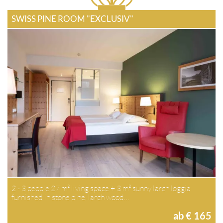
SWISS PINE ROOM "EXCLUSIV"
2 - 3 people 27 m² living space + 3 m² sunny larch loggia
furnished in stone pine, larch wood…
ab € 165