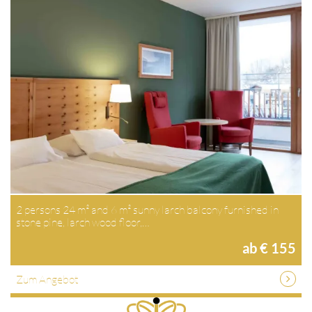
2 persons 24 m² and 6 m² sunny larch balcony furnished in
stone pine, larch wood floor,…
ab € 155
Zum Angebot