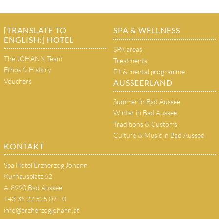
[TRANSLATE TO
SPA & WELLNESS
ENGLISH:] HOTEL
SPA areas
The JOHANN Team
Treatments
Ethos & History
Fit & mental programme
Vouchers
AUSSEERLAND
Summer in Bad Aussee
Winter in Bad Aussee
Traditions & Customs
Culture & Music in Bad Aussee
KONTAKT
Spa Hotel Erzherzog Johann
Kurhausplatz 62
A-8990 Bad Aussee
+43 36 22 525 07 - 0
info@erzherzogjohann.at