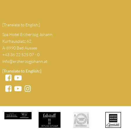
(copy 18)
[Translate to English:]
Spa Hotel Erzherzog Johann
Kurhausplatz 62
A-8990 Bad Aussee
+43 36 22 525 07 - 0
info@erzherzogjohann.at
[Translate to English:]