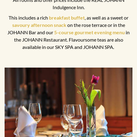
Indulgence Inn.
This includes a rich
breakfast buffet
, as well as a sweet or
savoury afternoon snack
on the rose terrace or in the
JOHANN Bar and our
5-course gourmet evening menu
in
the JOHANN Restaurant. Flavoursome teas are also
available in our SKY SPA and JOHANN SPA.