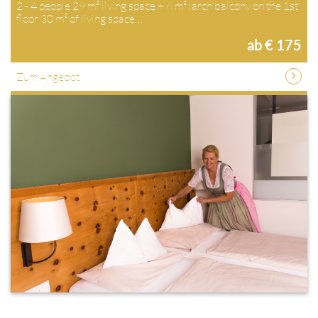
2 - 4 people 29 m² living space + 6 m² larch balcony on the 1st
floor 30 m² of living space…
ab € 175
Zum Angebot