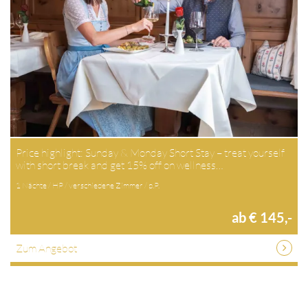
Price highlight: Sunday & Monday Short Stay – treat yourself
with short break and get 15% off on wellness…
1 Nächte / HP / verschiedene Zimmer / p.P.
ab € 145,-
Zum Angebot