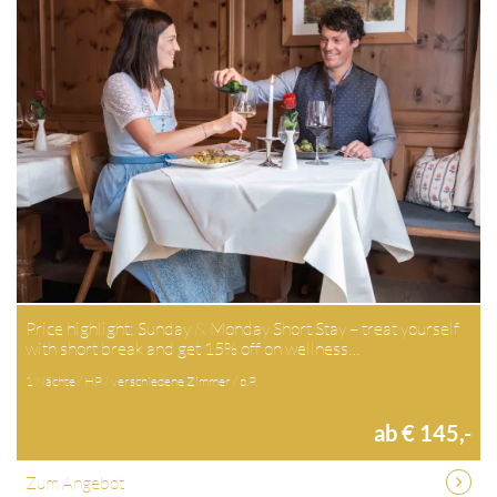
Price highlight: Sunday & Monday Short Stay – treat yourself
with short break and get 15% off on wellness…
1 Nächte / HP / verschiedene Zimmer / p.P.
ab € 145,-
Zum Angebot