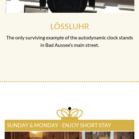
LÖSSLUHR
The only surviving example of the autodynamic clock stands
in Bad Aussee’s main street.
SUNDAY & MONDAY - ENJOY SHORT STAY