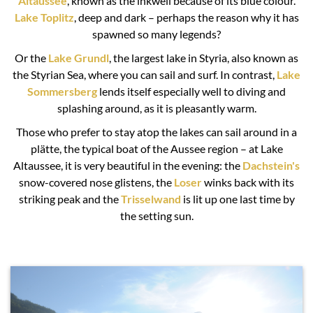
Altaussee
, known as the inkwell because of its blue colour.
Lake Toplitz
, deep and dark – perhaps the reason why it has
spawned so many legends?
Or the
Lake Grundl
, the largest lake in Styria, also known as
the Styrian Sea, where you can sail and surf. In contrast,
Lake
Sommersberg
lends itself especially well to diving and
splashing around, as it is pleasantly warm.
Those who prefer to stay atop the lakes can sail around in a
plätte, the typical boat of the Aussee region – at Lake
Altaussee, it is very beautiful in the evening: the
Dachstein's
snow-covered nose glistens, the
Loser
winks back with its
striking peak and the
Trisselwand
is lit up one last time by
the setting sun.