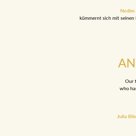
Nedim Z
kümmernt sich mit seinen 
AN
Our t
who has
Julia Bl