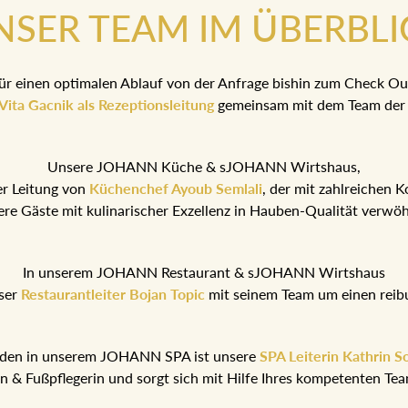
NSER TEAM IM ÜBERBLI
ür einen optimalen Ablauf von der Anfrage bishin zum Check Ou
Vita Gacnik als Rezeptionsleitung
gemeinsam mit dem Team der 
Unsere JOHANN Küche & sJOHANN Wirtshaus,
er Leitung von
Küchenchef Ayoub Semlali
, der mit zahlreichen 
ere Gäste mit kulinarischer Exzellenz in Hauben-Qualität verwö
In unserem JOHANN Restaurant & sJOHANN Wirtshaus
ser
Restaurantleiter Bojan Topic
mit seinem Team um einen reib
nden in unserem JOHANN SPA ist unsere
SPA Leiterin Kathrin S
rin & Fußpflegerin und sorgt sich mit Hilfe Ihres kompetenten T