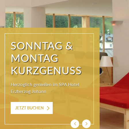
SONNTAG &
MONTAG
KURZGENUSS
Herzoglich genießen im SPA Hotel
Erzherzog Johann
JETZT BUCHEN
Previous
Next