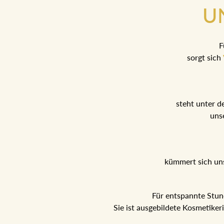
U
F
sorgt sich
steht unter d
uns
kümmert sich un
Für entspannte Stu
Sie ist ausgebildete Kosmetike