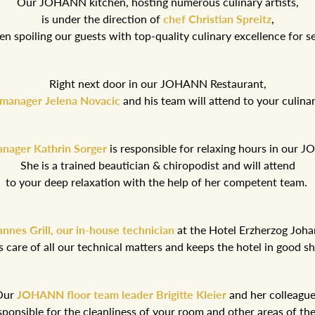
Our JOHANN kitchen, hosting numerous culinary artists,
is under the direction of
chef Christian Spreitz
,
n spoiling our guests with top-quality culinary excellence for se
Right next door in our JOHANN Restaurant,
 manager Jelena Novacic
and his team will attend to your culin
nager Kathrin Sorger
is responsible for relaxing hours in our
She is a trained beautician & chiropodist and will attend
to your deep relaxation with the help of her competent team.
nnes Grill, our in-house technician
at the Hotel Erzherzog Joh
s care of all our technical matters and keeps the hotel in good s
Our
JOHANN floor team leader Brigitte Kleier
and her colleagu
sponsible for the cleanliness of your room and other areas of the