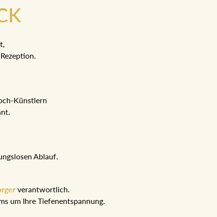
CK
t,
Rezeption.
Koch-Künstlern
hnt.
ungslosen Ablauf.
orger
verantwortlich.
eams um Ihre Tiefenentspannung.