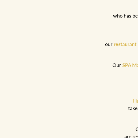
who has bee
our
restaurant
Our
SPA Ma
Ha
take
are re