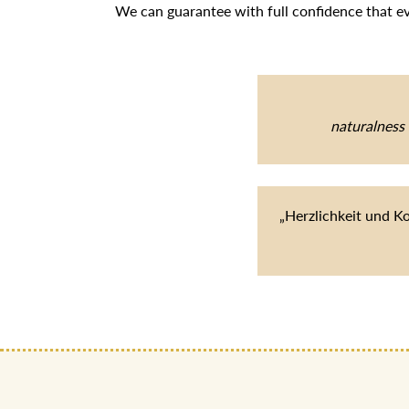
We can guarantee with full confidence that e
naturalness 
„Herzlichkeit und K