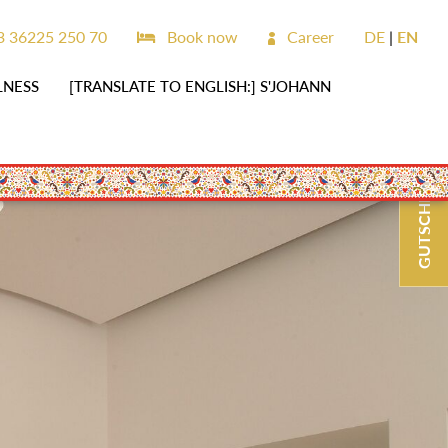
 36225 250 70
Book now
Career
DE
EN
LNESS
[TRANSLATE TO ENGLISH:] S'JOHANN
GUTSCHEINE