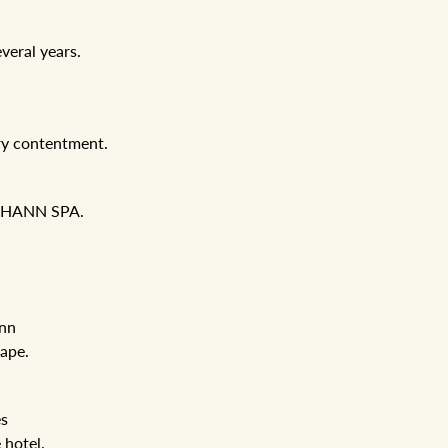
veral years.
ary contentment.
 JOHANN SPA.
ann
hape.
es
 hotel.