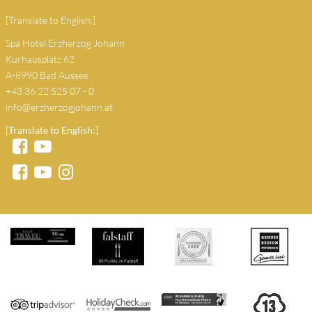
[Translate to English:]
Spa Hotel Erzherzog Johann
Kurhausplatz 62
A-8990 Bad Aussee
+43 36 22 525 07 - 0
info@erzherzogjohann.at
[Translate to English:]