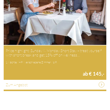
Price highlight: Sunday & Monday Short Stay – treat yourself
with short break and get 15% off on wellness…
1 Nächte / HP / verschiedene Zimmer / p.P.
ab € 145,-
Zum Angebot