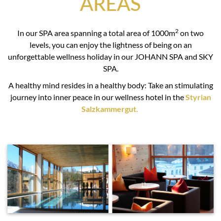
AREAS
2
In our SPA area spanning a total area of 1000m
on two
levels, you can enjoy the lightness of being on an
unforgettable wellness holiday in our JOHANN SPA and SKY
SPA.
A healthy mind resides in a healthy body: Take an stimulating
journey into inner peace in our wellness hotel in the
Styrian
Salzkammergut.