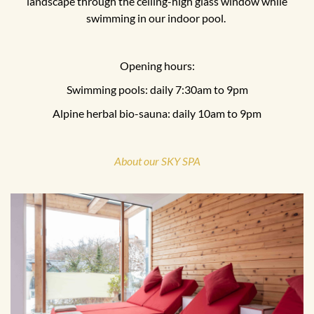
landscape through the ceiling-high glass window while
swimming in our indoor pool.
Opening hours:
Swimming pools: daily 7:30am to 9pm
Alpine herbal bio-sauna: daily 10am to 9pm
About our SKY SPA