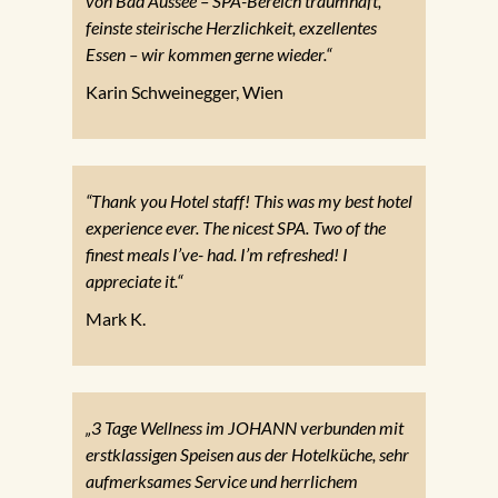
von Bad Aussee – SPA-Bereich traumhaft,
feinste steirische Herzlichkeit, exzellentes
Essen – wir kommen gerne wieder.“
Karin Schweinegger, Wien
“Thank you Hotel staff! This was my best hotel
experience ever. The nicest SPA. Two of the
finest meals I’ve- had. I’m refreshed! I
appreciate it.“
Mark K.
„3 Tage Wellness im JOHANN verbunden mit
erstklassigen Speisen aus der Hotelküche, sehr
aufmerksames Service und herrlichem