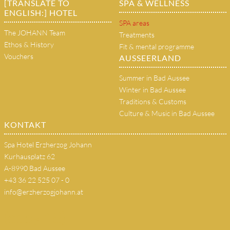
[TRANSLATE TO
SPA & WELLNESS
ENGLISH:] HOTEL
SPA areas
The JOHANN Team
Treatments
Ethos & History
Fit & mental programme
Vouchers
AUSSEERLAND
Summer in Bad Aussee
Winter in Bad Aussee
Traditions & Customs
Culture & Music in Bad Aussee
KONTAKT
Spa Hotel Erzherzog Johann
Kurhausplatz 62
A-8990 Bad Aussee
+43 36 22 525 07 - 0
info@erzherzogjohann.at
(copy 18)