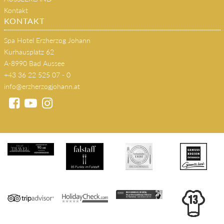
Kontakt
KONTAKT
Spa Hotel Erzherzog Johann
Kurhausplatz 62
A-8990 Bad Aussee
+43 36 22 525 07 - 0
info@erzherzogjohann.at