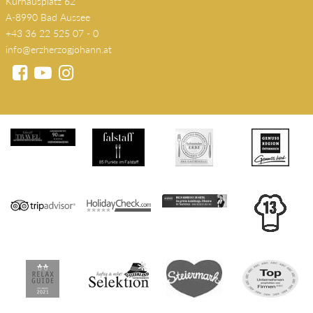
A-8990 Bad Aussee
+43 36 22 525 07 - 0
info@erzherzogjohann.at