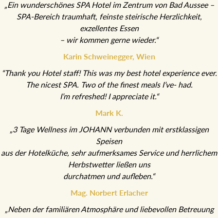
„Ein wunderschönes SPA Hotel im Zentrum von Bad Aussee –
SPA-Bereich traumhaft, feinste steirische Herzlichkeit, exzellentes
Essen
– wir kommen gerne wieder.“
Karin Schweinegger, Wien
“Thank you Hotel staff! This was my best hotel experience ever.
The nicest SPA. Two of the finest meals I’ve- had.
I’m refreshed! I appreciate it.“
Mark K.
„3 Tage Wellness im JOHANN verbunden mit erstklassigen Speisen
aus der Hotelküche, sehr aufmerksames Service und herrlichem
Herbstwetter ließen uns
durchatmen und aufleben.“
Mag. Norbert Erlacher
„Neben der familiären Atmosphäre und liebevollen Betreuung
gefiel uns der Sky Spa im 5. Stock am besten.“