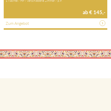
1 Nächte / HP / verschiedene Zimmer / p.P.
ab € 145,-
Zum Angebot