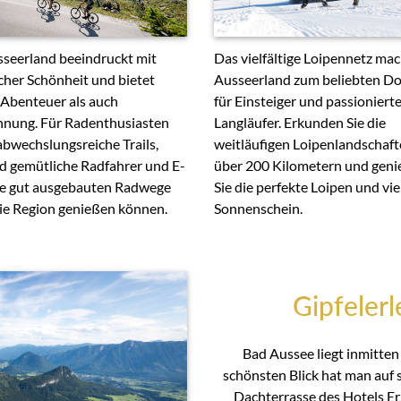
Das vielfältige Loipennetz mac
seerland beeindruckt mit
Ausseerland zum beliebten Do
cher Schönheit und bietet
für Einsteiger und passioniert
Abenteuer als auch
Langläufer. Erkunden Sie die
nung. Für Radenthusiasten
weitläufigen Loipenlandschaft
 abwechslungsreiche Trails,
über 200 Kilometern und gen
 gemütliche Radfahrer und E-
Sie die perfekte Loipen und vie
ie gut ausgebauten Radwege
Sonnenschein.
ie Region genießen können.
Gipfelerl
Bad Aussee liegt inmitten
schönsten Blick hat man auf 
Dachterrasse des Hotels Er