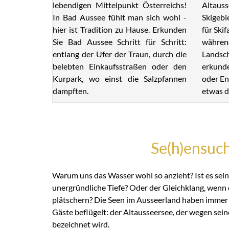
lebendigen Mittelpunkt Österreichs!
Altauss
In Bad Aussee fühlt man sich wohl -
Skigebi
hier ist Tradition zu Hause. Erkunden
für Ski
Sie Bad Aussee Schritt für Schritt:
während
entlang der Ufer der Traun, durch die
Landsch
belebten Einkaufsstraßen oder den
erkunde
Kurpark, wo einst die Salzpfannen
oder En
dampften.
etwas d
Se(h)ensuc
Warum uns das Wasser wohl so anzieht? Ist es sein
unergründliche Tiefe? Oder der Gleichklang, wenn 
plätschern? Die Seen im Ausseerland haben immer 
Gäste beflügelt: der Altausseersee, der wegen sein
bezeichnet wird.