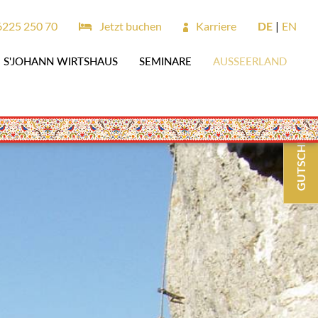
6225 250 70
Jetzt buchen
Karriere
DE
EN
S'JOHANN WIRTSHAUS
SEMINARE
AUSSEERLAND
GUTSCHEINE