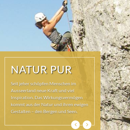
PRACHT DER
TRACHT
Nicht umsonst ist Bad Aussee die
Trachtenhauptstadt Österreichs – hier
begegnen Sie auf Schritt und Tritt der
berühmten Ausseer Tracht,
traditionellem Handwerk und
sorgfältig gepflegtem Brauchtum.
Zurück
Weiter