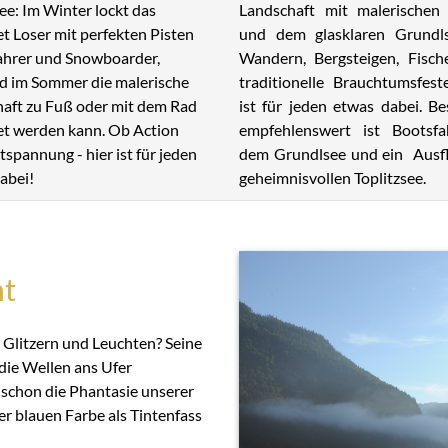
Landschaft mit malerischen 
ee: Im Winter lockt das
und dem glasklaren Grundl
et Loser mit perfekten Pisten
Wandern, Bergsteigen, Fisch
fahrer und Snowboarder,
traditionelle Brauchtumsfest
 im Sommer die malerische
ist für jeden etwas dabei. B
aft zu Fuß oder mit dem Rad
empfehlenswert ist Bootsfa
t werden kann. Ob Action
dem Grundlsee und ein Ausf
tspannung - hier ist für jeden
geheimnisvollen Toplitzsee.
abei!
ht
 Glitzern und Leuchten? Seine
die Wellen ans Ufer
schon die Phantasie unserer
er blauen Farbe als Tintenfass