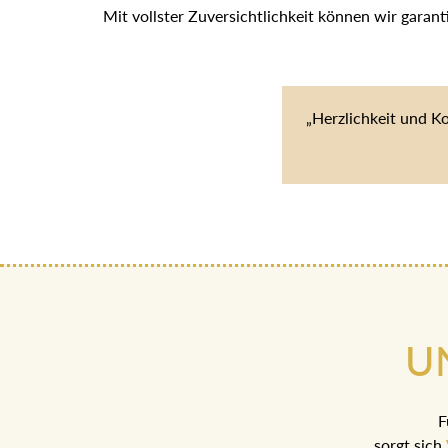
Mit vollster Zuversichtlichkeit können wir garan
„Herzlichkeit und K
U
F
sorgt sich