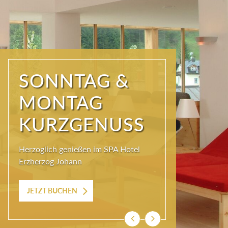
SONNTAG &
MONTAG
KURZGENUSS
Herzoglich genießen im SPA Hotel
Erzherzog Johann
JETZT BUCHEN
Zurück
Weiter