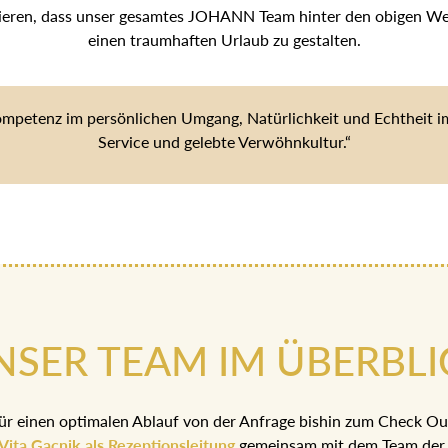
tieren, dass unser gesamtes JOHANN Team hinter den obigen Wert
einen traumhaften Urlaub zu gestalten.
ompetenz im persönlichen Umgang, Natürlichkeit und Echtheit im 
Service und gelebte Verwöhnkultur.“
NSER TEAM IM ÜBERBLI
ür einen optimalen Ablauf von der Anfrage bishin zum Check Ou
Vita Gacnik als Rezeptionsleitung
gemeinsam mit dem Team der 