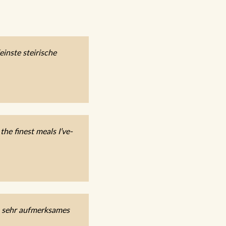
inste steirische
he finest meals I’ve-
, sehr aufmerksames