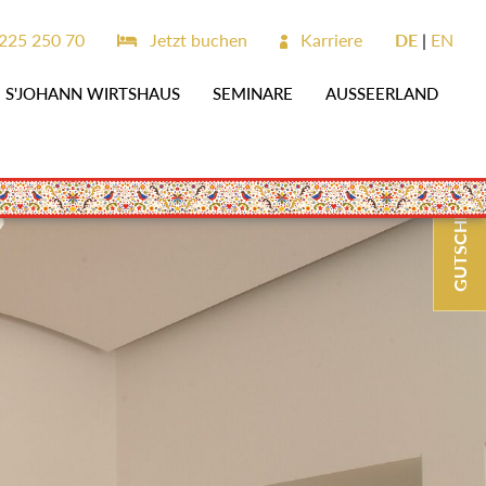
225 250 70
Jetzt buchen
Karriere
DE
EN
S'JOHANN WIRTSHAUS
SEMINARE
AUSSEERLAND
GUTSCHEINE