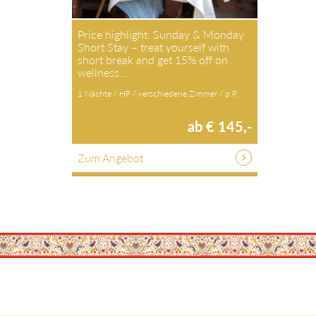
Price highlight: Sunday & Monday
Short Stay – treat yourself with
short break and get 15% off on
wellness…
1 Nächte / HP / verschiedene Zimmer / p.P.
ab € 145,-
Zum Angebot