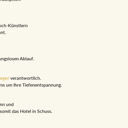
Koch-Künstlern
hnt.
ungslosen Ablauf.
orger
verantwortlich.
eams um Ihre Tiefenentspannung.
ann und
somit das Hotel in Schuss.