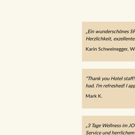
„Ein wunderschönes SPA
Herzlichkeit, exzellent
Karin Schweinegger, W
“Thank you Hotel staff!
had. I’m refreshed! I app
Mark K.
„3 Tage Wellness im J
Service und herrlichem