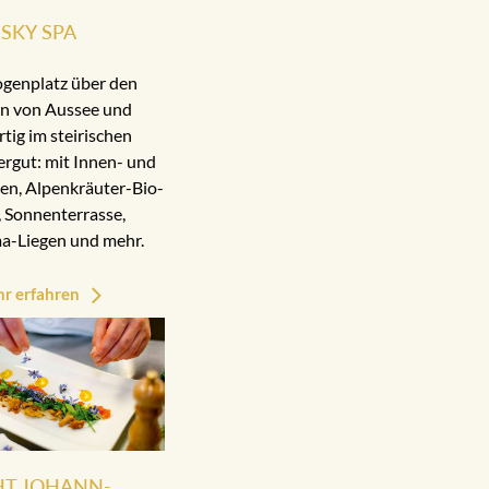
SKY SPA
ogenplatz über den
n von Aussee und
rtig im steirischen
rgut: mit Innen- und
n, Alpenkräuter-Bio-
 Sonnenterrasse,
a-Liegen und mehr.
r erfahren
HT JOHANN-