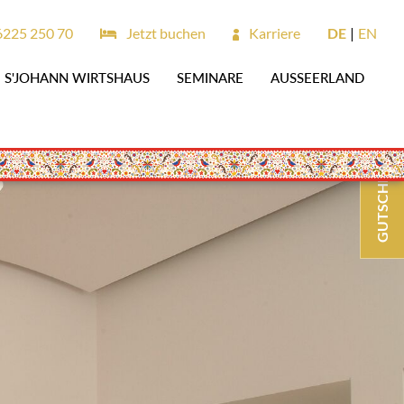
6225 250 70
Jetzt buchen
Karriere
DE
EN
S'JOHANN WIRTSHAUS
SEMINARE
AUSSEERLAND
GUTSCHEINE