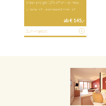
break and get 15% off on wellness…
1 Nächte / HP / verschiedene Zimmer / p.P.
ab € 145,-
Zum Angebot