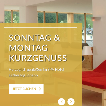
MÄDELS
URLAUB
Freundinnen-Urlaub und
Trachtenshopping mit ECHTEM
Ausseer Lebensgefühl
Zum Angebot
Zurück
Weiter