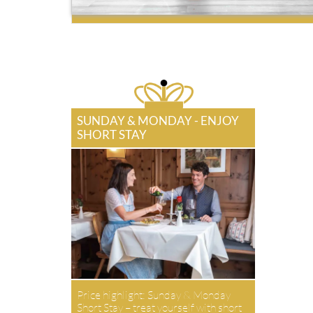
SUNDAY & MONDAY - ENJOY
SHORT STAY
Price highlight: Sunday & Monday
Short Stay – treat yourself with short