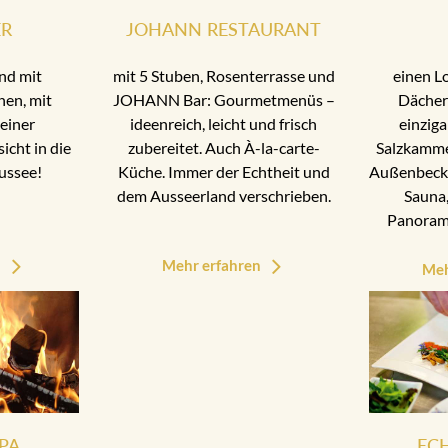
ER
JOHANN RESTAURANT
nd mit
mit 5 Stuben, Rosenterrasse und
einen L
nen, mit
JOHANN Bar: Gourmetmenüs –
Dächer
einer
ideenreich, leicht und frisch
einziga
cht in die
zubereitet. Auch À-la-carte-
Salzkamme
ussee!
Küche. Immer der Echtheit und
Außenbecke
dem Ausseerland verschrieben.
Sauna,
Panoram
n
Mehr erfahren
Meh
PA
EC