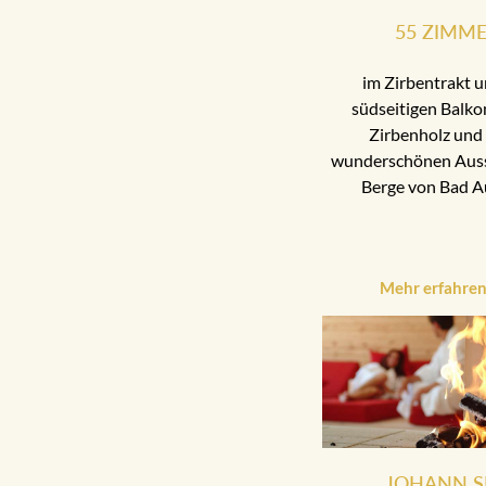
55 ZIMM
im Zirbentrakt u
südseitigen Balko
Zirbenholz und 
wunderschönen Aussi
Berge von Bad A
Mehr erfahre
JOHANN S