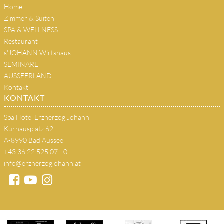
Home
Zimmer & Suiten
SPA & WELLNESS
Restaurant
s'JOHANN Wirtshaus
SEMINARE
AUSSEERLAND
Kontakt
KONTAKT
Spa Hotel Erzherzog Johann
Kurhausplatz 62
A-8990 Bad Aussee
+43 36 22 525 07 - 0
info@erzherzogjohann.at