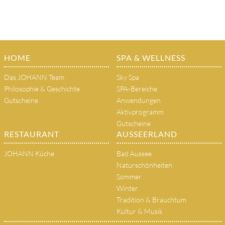
HOME
SPA & WELLNESS
Das JOHANN Team
Sky Spa
Philosophie & Geschichte
SPA-Bereiche
Gutscheine
Anwendungen
Aktivprogramm
Gutscheine
RESTAURANT
AUSSEERLAND
JOHANN Küche
Bad Aussee
Naturschönheiten
Sommer
Winter
Tradition & Brauchtum
Kultur & Musik