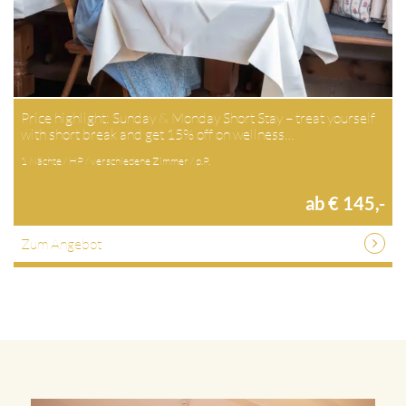
Price highlight: Sunday & Monday Short Stay – treat yourself
with short break and get 15% off on wellness…
1 Nächte / HP / verschiedene Zimmer / p.P.
ab € 145,-
Zum Angebot