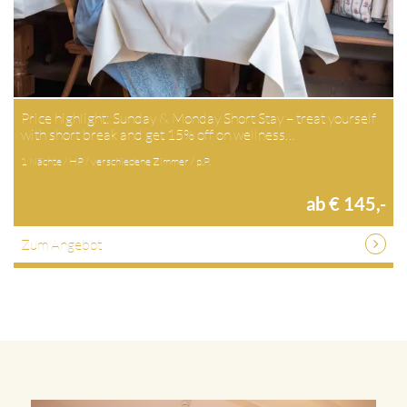
Price highlight: Sunday & Monday Short Stay – treat yourself
with short break and get 15% off on wellness…
1 Nächte / HP / verschiedene Zimmer / p.P.
ab € 145,-
Zum Angebot