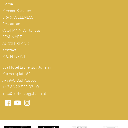
Home
Zimmer & Suiten
SPA & WELLNESS
Restaurant
s'JOHANN Wirtshaus
SEMINARE
AUSSEERLAND
Kontakt
KONTAKT
Spa Hotel Erzherzog Johann
Kurhausplatz 62
A-8990 Bad Aussee
+43 36 22 525 07 - 0
info@erzherzogjohann.at