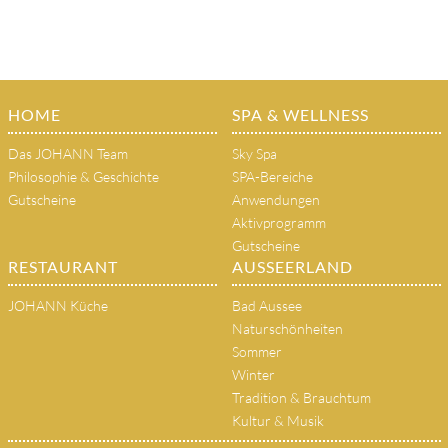
HOME
SPA & WELLNESS
Das JOHANN Team
Sky Spa
Philosophie & Geschichte
SPA-Bereiche
Gutscheine
Anwendungen
Aktivprogramm
Gutscheine
RESTAURANT
AUSSEERLAND
JOHANN Küche
Bad Aussee
Naturschönheiten
Sommer
Winter
Tradition & Brauchtum
Kultur & Musik