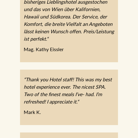
Service, der Komfort, die breite Vielfalt an
Angeboten lässt keinen Wunsch offen.
Preis/Leistung ist perfekt.“
Mag. Kathy Eissler
“Thank you Hotel staff! This was my best hotel
experience ever. The nicest SPA. Two of the
finest meals I’ve- had. I’m refreshed! I
appreciate it.“
Mark K.
„3 Tage Wellness im JOHANN verbunden mit
erstklassigen Speisen aus der Hotelküche, sehr
aufmerksames Service und herrlichem