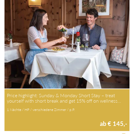
Price highlight: Sunday & Monday Short Stay – treat yourself
with short break and get 15% off on wellness…
1 Nächte / HP / verschiedene Zimmer / p.P.
ab € 145,-
Zum Angebot