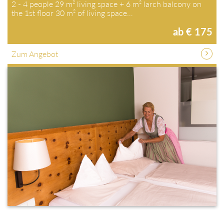
2 - 4 people 29 m² living space + 6 m² larch balcony on the 1st
floor 30 m² of living space…
ab € 175
Zum Angebot