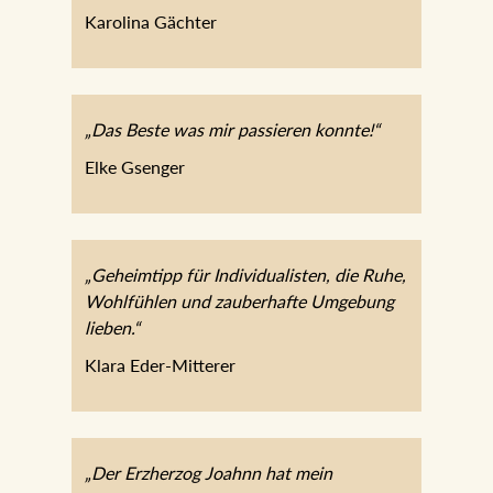
„Das Beste was mir passieren konnte!“
Elke Gsenger
„Geheimtipp für Individualisten, die Ruhe,
Wohlfühlen und zauberhafte Umgebung
lieben.“
Klara Eder-Mitterer
„Der Erzherzog Joahnn hat mein bisheriges
Lieblingshotel ausgestochen und das von Wien
über Kalifornien, Hawaii und Südkorea. Der