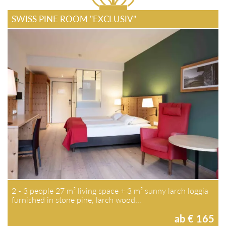
SWISS PINE ROOM "EXCLUSIV"
2 - 3 people 27 m² living space + 3 m² sunny larch loggia
furnished in stone pine, larch wood…
ab € 165