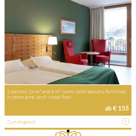
2 persons 24 m² and 6 m² sunny larch balcony furnished in
stone pine, larch wood floor,…
ab € 155
Zum Angebot