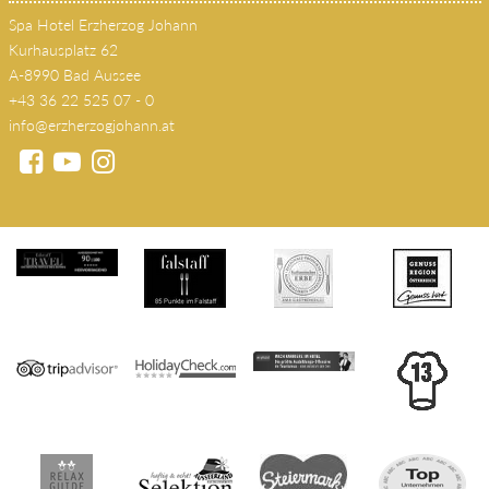
+43 36 22 525 07 - 0
info@erzherzogjohann.at