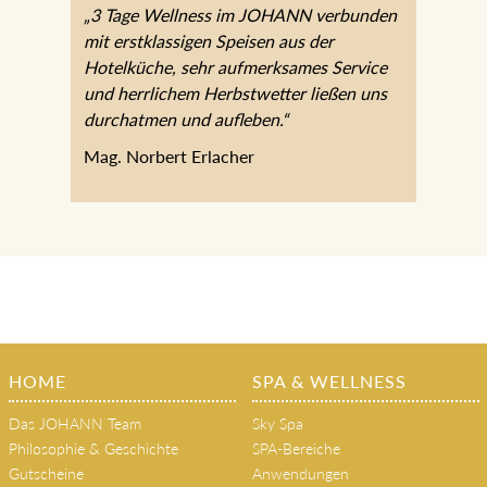
Herbstwetter ließen uns durchatmen und
aufleben.“
Mag. Norbert Erlacher
HOME
SPA & WELLNESS
Das JOHANN Team
Sky Spa
Philosophie & Geschichte
SPA-Bereiche
Gutscheine
Anwendungen
Aktivprogramm
Gutscheine
RESTAURANT
AUSSEERLAND