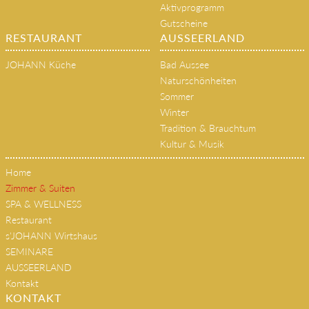
JOHANN Küche
Bad Aussee
Naturschönheiten
Sommer
Winter
Tradition & Brauchtum
Kultur & Musik
Home
Zimmer & Suiten
SPA & WELLNESS
Restaurant
s'JOHANN Wirtshaus
SEMINARE
AUSSEERLAND
Kontakt
KONTAKT
Spa Hotel Erzherzog Johann
Kurhausplatz 62
A-8990 Bad Aussee