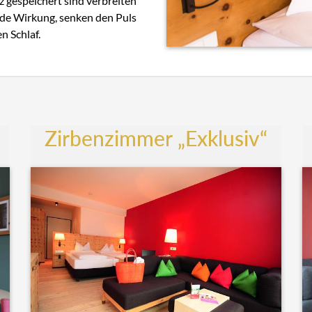
z gespeichert sind verbreiten
nde Wirkung, senken den Puls
n Schlaf.
Zirbenzimmer „Exklusiv“