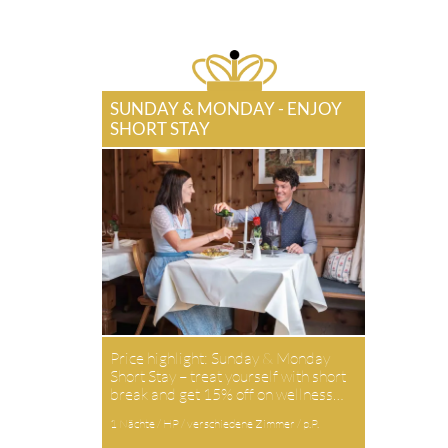
SUNDAY & MONDAY - ENJOY
SHORT STAY
Price highlight: Sunday & Monday
Short Stay – treat yourself with short
break and get 15% off on wellness…
1 Nächte / HP / verschiedene Zimmer / p.P.