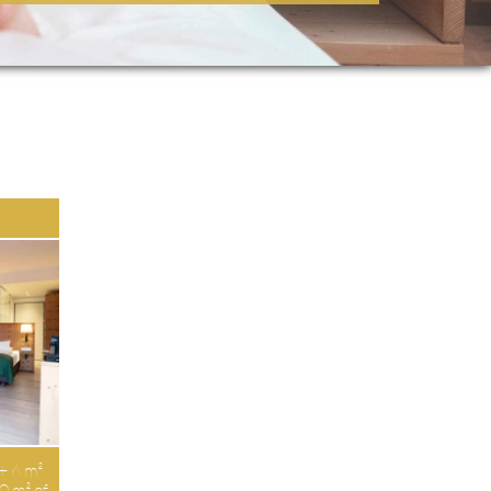
E
 + 6 m²
30 m² of