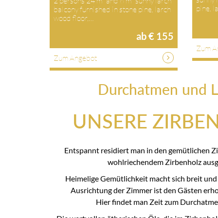
2 persons 24 m² and 6 m² sunny larch
pine, 
balcony furnished in stone pine, larch
wood floor,…
ab € 155
Zum A
Zum Angebot
Durchatmen und L
UNSERE ZIRBE
Entspannt residiert man in den gemütlichen Z
wohlriechendem Zirbenholz ausge
Heimelige Gemütlichkeit macht sich breit und
Ausrichtung der Zimmer ist den Gästen erhol
Hier findet man Zeit zum Durchatme