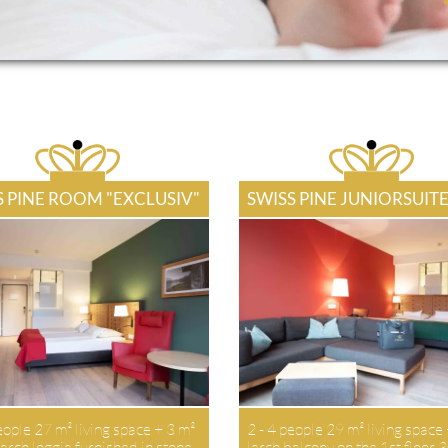
S PINE ROOM "EXCLUSIV"
SWISS PINE JUNIORSUIT
eople 27 m² living space + 3 m²
2 - 4 people 29 m² living space
arch loggia furnished in stone
larch balcony on the 1st floor 