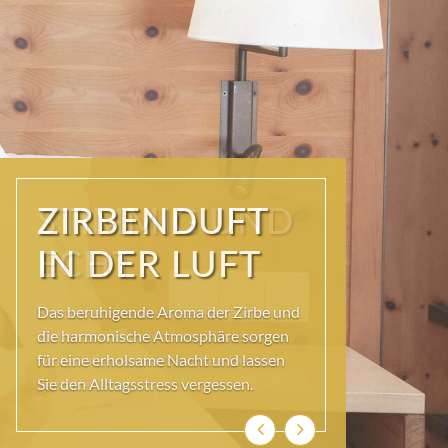
STIMMIG UND
ECHT
Entdecken Sie unsere einladenden
Zirbenzimmer, die mit natürlichen
Materialien und liebevollen Details
gestaltet sind.
Zurück
Weiter