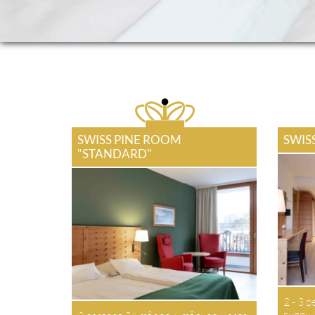
SWISS PINE ROOM
SWIS
"STANDARD"
2 - 3 p
sunny l