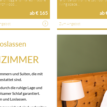
larch wood…
living space…
ab € 165
ab 
ngebot
Zum Angebot
oslassen
NZIMMER
immern und Suiten, die mit
stattet sind.
 durch die ruhige Lage und
samer Schlaf garantiert.
n und Loslassen.