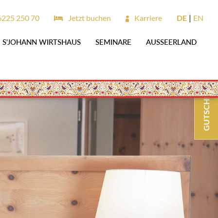
6225 250 70
Jetzt buchen
Karriere
DE
EN
S'JOHANN WIRTSHAUS
SEMINARE
AUSSEERLAND
GUTSCHEINE