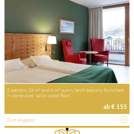
2 persons 24 m² and 6 m² sunny larch balcony furnished
in stone pine, larch wood floor,…
ab € 155
Zum Angebot