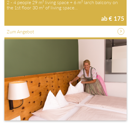
2 - 4 people 29 m² living space + 6 m² larch balcony on
the 1st floor 30 m² of living space…
ab € 175
Zum Angebot