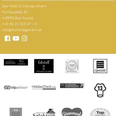
KONTAKT
Spa Hotel Erzherzog Johann
Kurhausplatz 62
A-8990 Bad Aussee
+43 36 22 525 07 - 0
info@erzherzogjohann.at