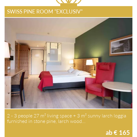
SWISS PINE ROOM "EXCLUSIV"
2 - 3 people 27 m² living space + 3 m² sunny larch loggia
furnished in stone pine, larch wood…
ab € 165