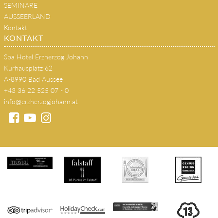
Restaurant
s'JOHANN Wirtshaus
SEMINARE
AUSSEERLAND
Kontakt
KONTAKT
Spa Hotel Erzherzog Johann
Kurhausplatz 62
A-8990 Bad Aussee
+43 36 22 525 07 - 0
info@erzherzogjohann.at