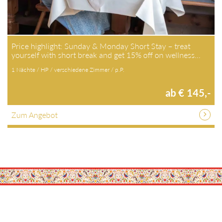
Price highlight: Sunday & Monday Short Stay – treat
yourself with short break and get 15% off on wellness…
1 Nächte / HP / verschiedene Zimmer / p.P.
ab € 145,-
Zum Angebot