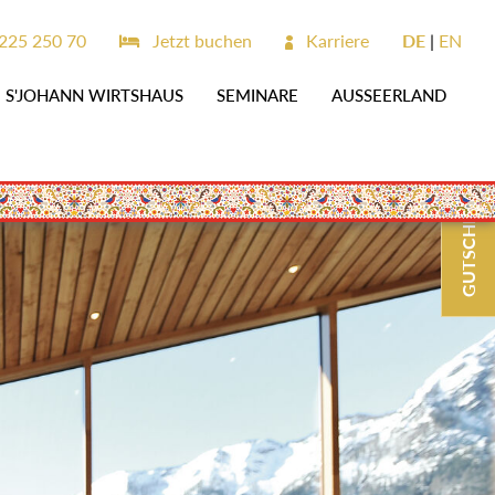
25 250 70
Jetzt buchen
Karriere
DE
EN
S'JOHANN WIRTSHAUS
SEMINARE
AUSSEERLAND
GUTSCHEINE