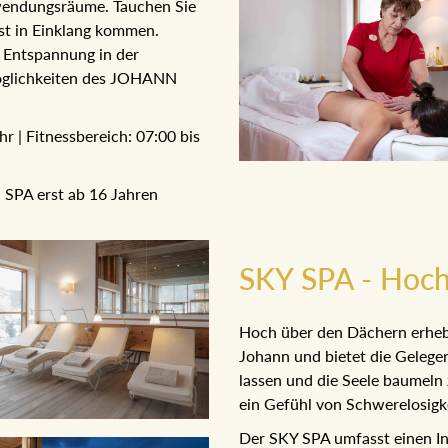
Anwendungsräume. Tauchen
d Geist in Einklang kommen.
d Entspannung in der
Möglichkeiten des JOHANN
Uhr | Fitnessbereich: 07:00
hr
N SPA erst ab 16 Jahren
SKY SPA - Hoch
Hoch über den Dächern erhe
Johann und bietet die Gelege
lassen und die Seele baumeln
dabei ein Gefühl von Schwere
Der SKY SPA umfasst einen I