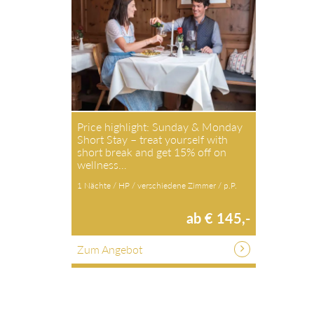
Price highlight: Sunday & Monday
Short Stay – treat yourself with
short break and get 15% off on
wellness…
1 Nächte / HP / verschiedene Zimmer / p.P.
ab € 145,-
Zum Angebot