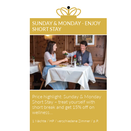
SUNDAY & MONDAY - ENJOY
SHORT STAY
Price highlight: Sunday & Monday
Short Stay – treat yourself with
short break and get 15% off on
wellness…
1 Nächte / HP / verschiedene Zimmer / p.P.