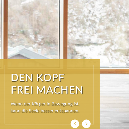
ÜBER DEN
DÄCHERN DER
KURSTADT
Schöner als im SKY SPA kann es im
Wolkenbett auch nicht sein, denn bei
so viel Himmel wird das Herz ganz
leicht und die Seele weit.
Zurück
Weiter