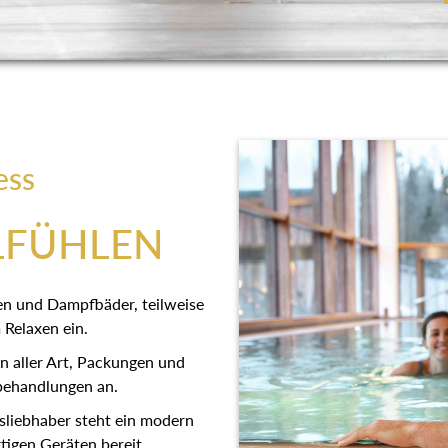
ess
LFÜHLEN
en und Dampfbäder, teilweise
 Relaxen ein.
 aller Art, Packungen und
behandlungen an.
sliebhaber steht ein modern
tigen Geräten bereit.