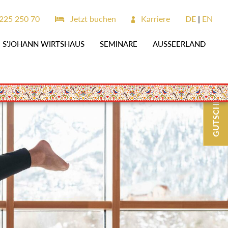
225 250 70
Jetzt buchen
Karriere
DE
EN
S'JOHANN WIRTSHAUS
SEMINARE
AUSSEERLAND
GUTSCHEINE