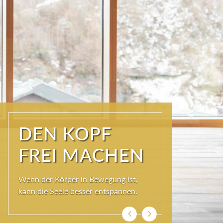
ÜBER DEN
DÄCHERN DER
KURSTADT
Schöner als im SKY SPA kann es im
Wolkenbett auch nicht sein, denn bei
so viel Himmel wird das Herz ganz
leicht und die Seele weit.
Zurück
Weiter