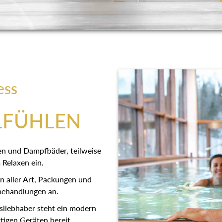
ess
LFÜHLEN
en und Dampfbäder, teilweise
 Relaxen ein.
 aller Art, Packungen und
behandlungen an.
sliebhaber steht ein modern
tigen Geräten bereit.