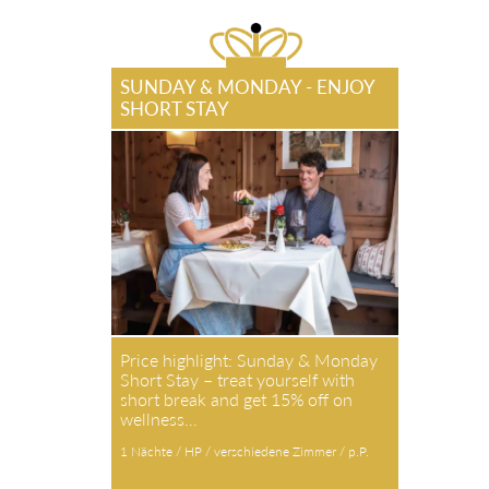
SUNDAY & MONDAY - ENJOY
SHORT STAY
Price highlight: Sunday & Monday
Short Stay – treat yourself with
short break and get 15% off on
wellness…
1 Nächte / HP / verschiedene Zimmer / p.P.