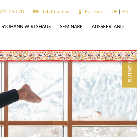
225 250 70
Jetzt buchen
Karriere
DE
EN
S'JOHANN WIRTSHAUS
SEMINARE
AUSSEERLAND
GUTSCHEINE