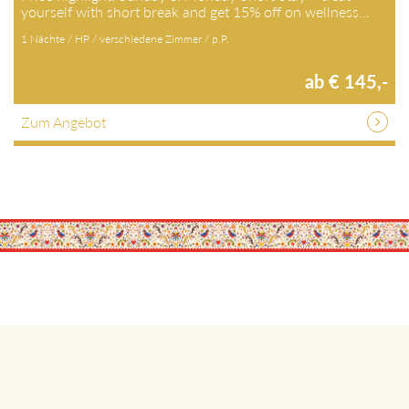
yourself with short break and get 15% off on wellness…
1 Nächte / HP / verschiedene Zimmer / p.P.
ab € 145,-
Zum Angebot