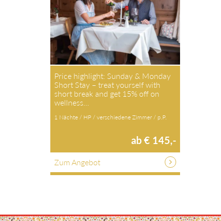
Price highlight: Sunday & Monday
Short Stay – treat yourself with
short break and get 15% off on
wellness…
1 Nächte / HP / verschiedene Zimmer / p.P.
ab € 145,-
Zum Angebot