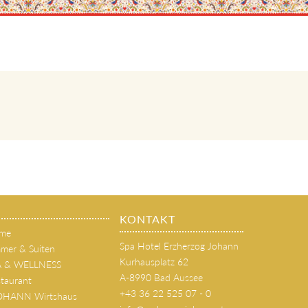
KONTAKT
me
Spa Hotel Erzherzog Johann
mer & Suiten
Kurhausplatz 62
A & WELLNESS
A-8990 Bad Aussee
taurant
+43 36 22 525 07 - 0
JOHANN Wirtshaus