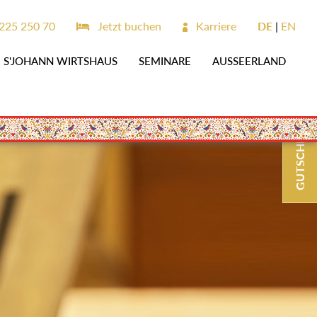
225 250 70
Jetzt buchen
Karriere
DE
EN
S'JOHANN WIRTSHAUS
SEMINARE
AUSSEERLAND
GUTSCHEINE