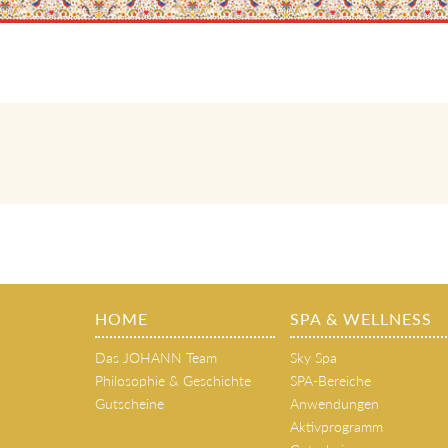
HOME
SPA & WELLNESS
Das JOHANN Team
Sky Spa
Philosophie & Geschichte
SPA-Bereiche
Gutscheine
Anwendungen
Aktivprogramm