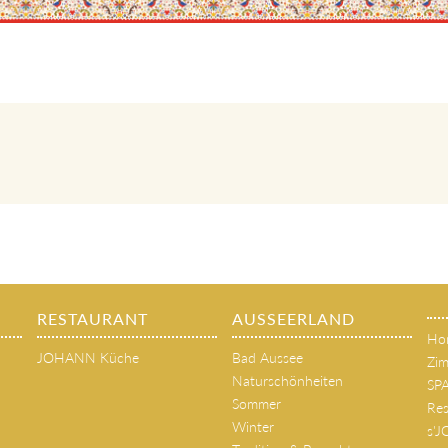
RESTAURANT
AUSSEERLAND
Ho
JOHANN Küche
Bad Aussee
Zim
Naturschönheiten
SP
Sommer
Res
Winter
s'