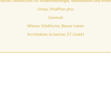
hische Gesellschaft für Anaesthesiologie, Reanimation und Inten
Uniqa, VitalPlan plus
Generali
Wiener Städtische, Besser Leben
Architekten Scheicher ZT GmbH