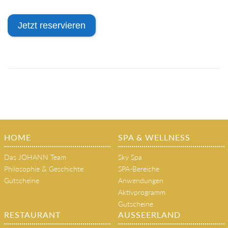
Jetzt reservieren
HOME
SPA & WELLNESS
Das JOHANN Team
Sky Spa
Philosophie & Geschichte
SPA-Bereiche
Gutscheine
Anwendungen
Aktivprogramm
Gutscheine
RESTAURANT
AUSSEERLAND