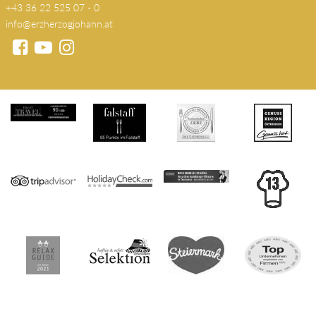
+43 36 22 525 07 - 0
info@erzherzogjohann.at