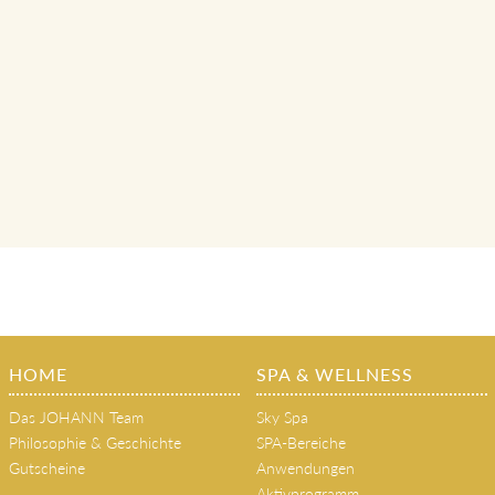
HOME
SPA & WELLNESS
Das JOHANN Team
Sky Spa
Philosophie & Geschichte
SPA-Bereiche
Gutscheine
Anwendungen
Aktivprogramm