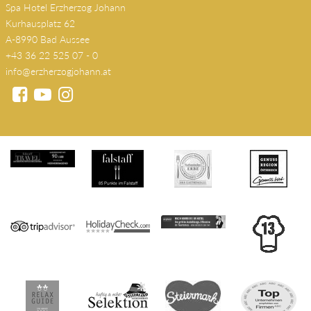
Spa Hotel Erzherzog Johann
Kurhausplatz 62
A-8990 Bad Aussee
+43 36 22 525 07 - 0
info@erzherzogjohann.at