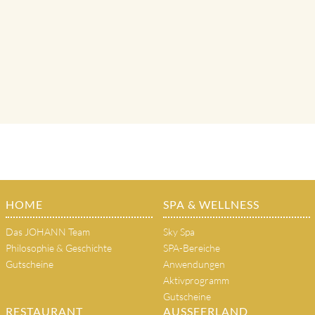
HOME
SPA & WELLNESS
Das JOHANN Team
Sky Spa
Philosophie & Geschichte
SPA-Bereiche
Gutscheine
Anwendungen
Aktivprogramm
Gutscheine
RESTAURANT
AUSSEERLAND