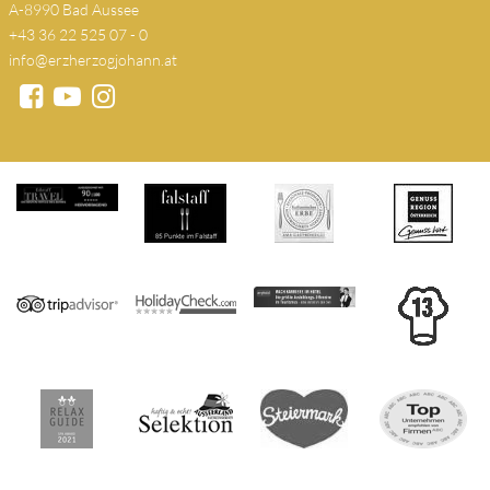
A-8990 Bad Aussee
+43 36 22 525 07 - 0
info@erzherzogjohann.at