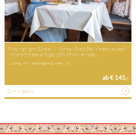
Price highlight: Sunday & Monday Short Stay – treat yourself
with short break and get 15% off on wellness…
1 Nächte / HP / verschiedene Zimmer / p.P.
ab € 145,-
Zum Angebot