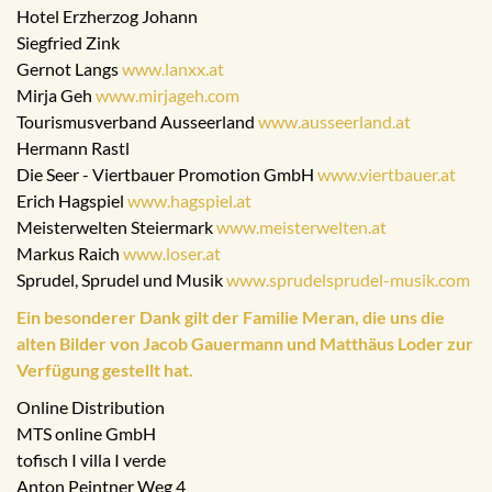
Hotel Erzherzog Johann
Siegfried Zink
Gernot Langs
www.lanxx.at
Mirja Geh
www.mirjageh.com
Tourismusverband Ausseerland
www.ausseerland.at
Hermann Rastl
Die Seer - Viertbauer Promotion GmbH
www.viertbauer.at
Erich Hagspiel
www.hagspiel.at
Meisterwelten Steiermark
www.meisterwelten.at
Markus Raich
www.loser.at
Sprudel, Sprudel und Musik
www.sprudelsprudel-musik.com
Ein besonderer Dank gilt der Familie Meran, die uns die
alten Bilder von Jacob Gauermann und Matthäus Loder zur
Verfügung gestellt hat.
Online Distribution
MTS online GmbH
tofisch I villa I verde
Anton Peintner Weg 4