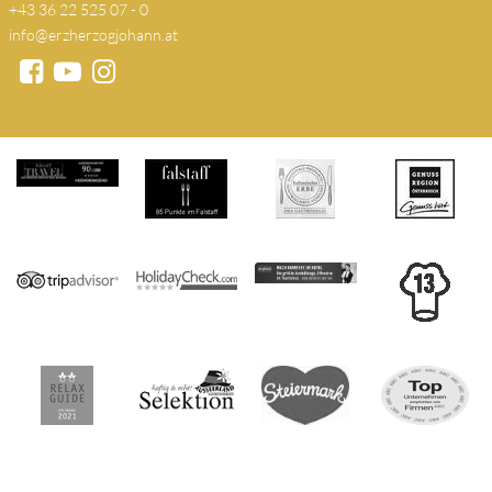
+43 36 22 525 07 - 0
info@erzherzogjohann.at