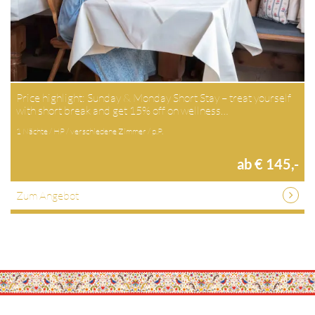
Price highlight: Sunday & Monday Short Stay – treat yourself
with short break and get 15% off on wellness…
1 Nächte / HP / verschiedene Zimmer / p.P.
ab € 145,-
Zum Angebot