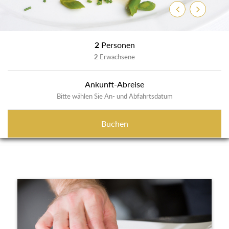
Zurück
Weiter
2
Personen
2
Erwachsene
Ankunft-Abreise
Bitte wählen Sie An- und Abfahrtsdatum
Buchen