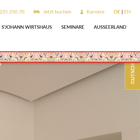
225 250 70
Jetzt buchen
Karriere
DE
EN
S'JOHANN WIRTSHAUS
SEMINARE
AUSSEERLAND
GUTSCHEINE