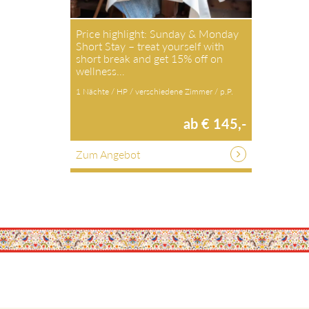
Price highlight: Sunday & Monday
Short Stay – treat yourself with
short break and get 15% off on
wellness…
1 Nächte / HP / verschiedene Zimmer / p.P.
ab € 145,-
Zum Angebot