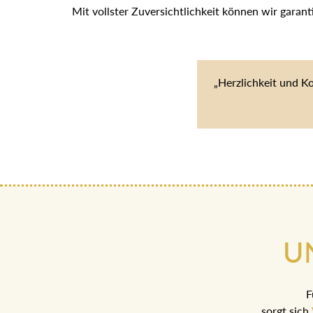
Mit vollster Zuversichtlichkeit können wir garan
„Herzlichkeit und K
U
F
sorgt sich