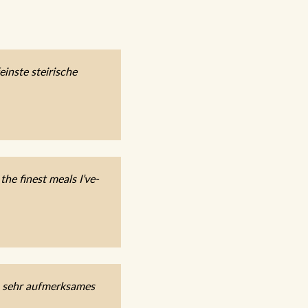
inste steirische
he finest meals I’ve-
, sehr aufmerksames