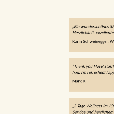
„Ein wunderschönes SPA
Herzlichkeit, exzellent
Karin Schweinegger, W
“Thank you Hotel staff!
had. I’m refreshed! I app
Mark K.
„3 Tage Wellness im J
Service und herrlichem