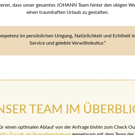
tieren, dass unser gesamtes JOHANN Team hinter den obigen Wert
einen traumhaften Urlaub zu gestalten.
ompetenz im persönlichen Umgang, Natürlichkeit und Echtheit im 
Service und gelebte Verwöhnkultur.“
NSER TEAM IM ÜBERBLI
ür einen optimalen Ablauf von der Anfrage bishin zum Check Ou
Vita Gacnik als Rezeptionsleitung
gemeinsam mit dem Team der 