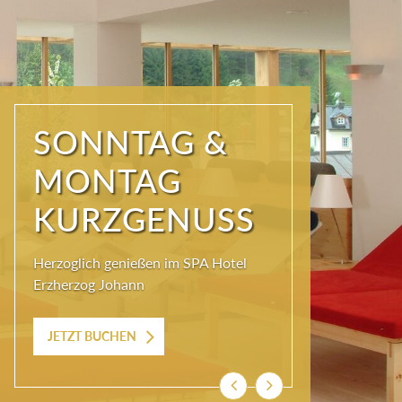
SONNTAG &
MONTAG
KURZGENUSS
Herzoglich genießen im SPA Hotel
Erzherzog Johann
JETZT BUCHEN
Zurück
Weiter