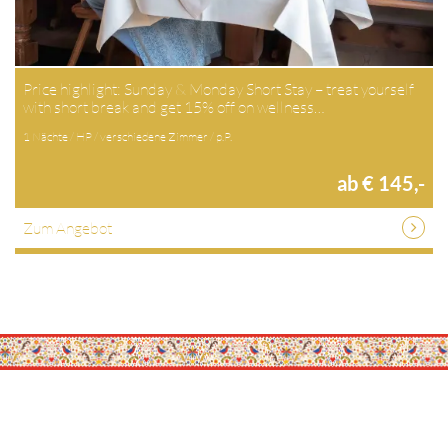
Price highlight: Sunday & Monday Short Stay – treat yourself
with short break and get 15% off on wellness…
1 Nächte / HP / verschiedene Zimmer / p.P.
ab € 145,-
Zum Angebot