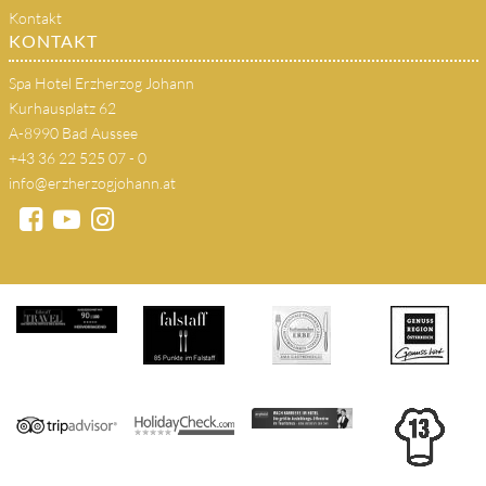
Kontakt
KONTAKT
Spa Hotel Erzherzog Johann
Kurhausplatz 62
A-8990 Bad Aussee
+43 36 22 525 07 - 0
info@erzherzogjohann.at