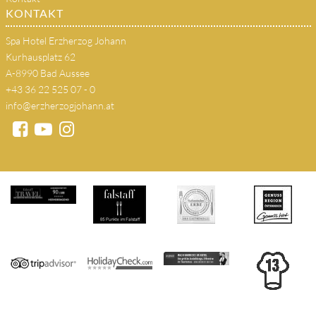
KONTAKT
Spa Hotel Erzherzog Johann
Kurhausplatz 62
A-8990 Bad Aussee
+43 36 22 525 07 - 0
info@erzherzogjohann.at