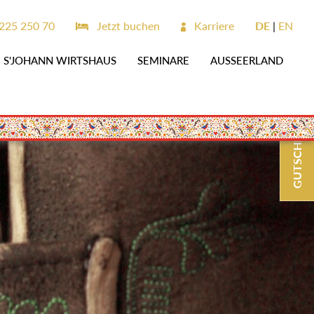
225 250 70
Jetzt buchen
Karriere
DE
EN
S'JOHANN WIRTSHAUS
SEMINARE
AUSSEERLAND
GUTSCHEINE