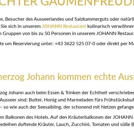
CHTER GAUMENFREUD
e, Besucher des Ausseerlandes und Salzkammerguts oder natürli
 Sie sich in unserem
JOHANN Restaurant
kulinarisch verwöhnen
h Gruppen von bis zu 50 Personen in unserem JOHANN Restaur
tte um Reservierung unter: +43 3622 525 07-0 oder direkt per Ma
herzog Johann kommen echte Auss
herzog Johann auch beim Essen & Trinken der Echtheit verschr
e Ausseer sind: Butter, Honig und Marmeladen fürs Frühstücksbuf
so wie auch der Seesaibling, der schonend mit Netzen gefangen
 Balkonen des Hotels. Auf den Kräuterbalkonen der JOHANN Zir
gedeihen duftende Kräuter, Lauch, Zucchini, Tomaten und süße 