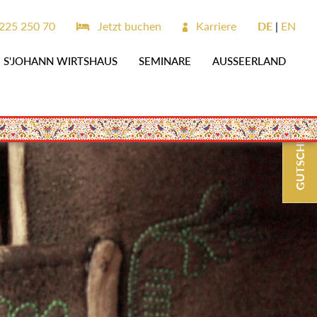
225 250 70
Jetzt buchen
Karriere
DE
EN
S'JOHANN WIRTSHAUS
SEMINARE
AUSSEERLAND
GUTSCHEINE