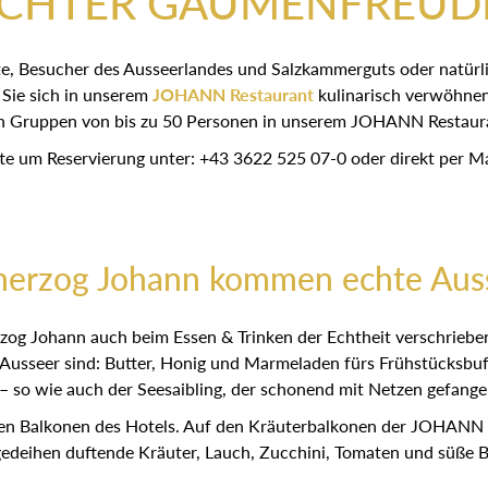
CHTER GAUMENFREUD
e, Besucher des Ausseerlandes und Salzkammerguts oder natürli
 Sie sich in unserem
JOHANN Restaurant
kulinarisch verwöhnen
h Gruppen von bis zu 50 Personen in unserem JOHANN Restaur
tte um Reservierung unter: +43 3622 525 07-0 oder direkt per Ma
herzog Johann kommen echte Auss
herzog Johann auch beim Essen & Trinken der Echtheit verschr
e Ausseer sind: Butter, Honig und Marmeladen fürs Frühstücksbuf
so wie auch der Seesaibling, der schonend mit Netzen gefangen
 Balkonen des Hotels. Auf den Kräuterbalkonen der JOHANN Zir
gedeihen duftende Kräuter, Lauch, Zucchini, Tomaten und süße 