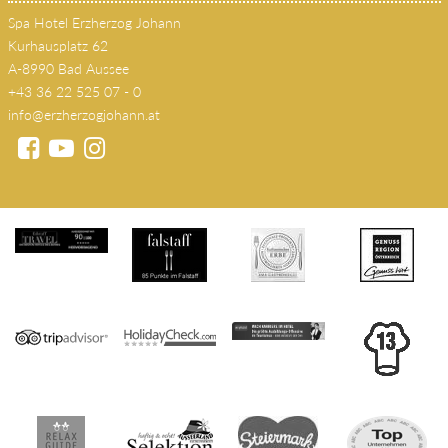
Spa Hotel Erzherzog Johann
Kurhausplatz 62
A-8990 Bad Aussee
+43 36 22 525 07 - 0
info@erzherzogjohann.at