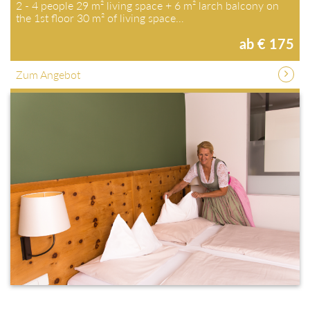
2 - 4 people 29 m² living space + 6 m² larch balcony on
the 1st floor 30 m² of living space…
ab € 175
Zum Angebot