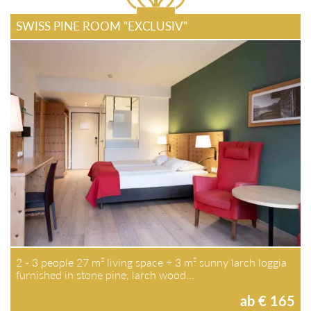
SWISS PINE ROOM "EXCLUSIV"
2 - 3 people 27 m² living space + 3 m² sunny larch loggia
furnished in stone pine, larch wood…
ab € 165