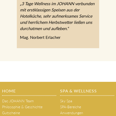
„3 Tage Wellness im JOHANN verbunden
mit erstklassigen Speisen aus der
Hotelküche, sehr aufmerksames Service
und herrlichem Herbstwetter ließen uns
durchatmen und aufleben.“
Mag. Norbert Erlacher
HOME
SPA & WELLNESS
Das JOHANN Team
Sky Spa
Philosophie & Geschichte
SPA-Bereiche
Gutscheine
Anwendungen