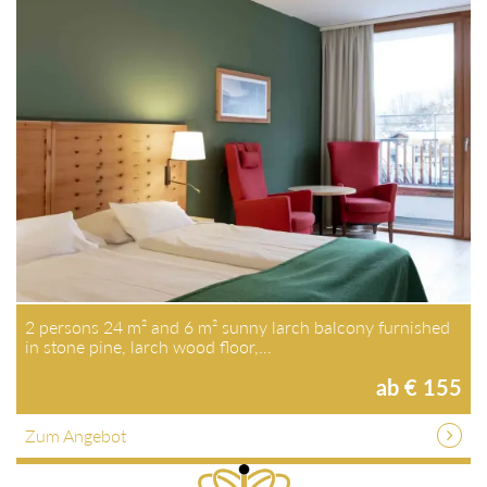
2 persons 24 m² and 6 m² sunny larch balcony furnished
in stone pine, larch wood floor,…
ab € 155
Zum Angebot