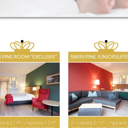
S PINE ROOM "EXCLUSIV"
SWISS PINE JUNIORSUIT
eople 27 m² living space + 3 m²
2 - 4 people 29 m² living space
arch loggia furnished in stone
larch balcony on the 1st floor 