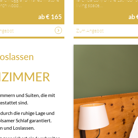
larch wood…
living space…
ab € 165
ab 
ngebot
Zum Angebot
oslassen
NZIMMER
immern und Suiten, die mit
stattet sind.
 durch die ruhige Lage und
samer Schlaf garantiert.
n und Loslassen.