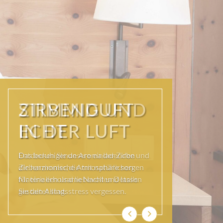
STIMMIG UND
ECHT
Entdecken Sie unsere einladenden
Zirbenzimmer, die mit natürlichen
Materialien und liebevollen Details
gestaltet sind.
Zurück
Weiter