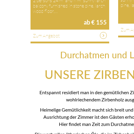
2 persons 24 m² and 6 m² sunny larch
pine, 
balcony furnished in stone pine, larch
wood floor,…
ab € 155
Zum A
Zum Angebot
Durchatmen und L
UNSERE ZIRBE
Entspannt residiert man in den gemütlichen Z
wohlriechendem Zirbenholz ausge
Heimelige Gemütlichkeit macht sich breit und
Ausrichtung der Zimmer ist den Gästen erhol
Hier findet man Zeit zum Durchatme