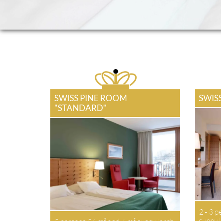
SWISS PINE ROOM
SWIS
"STANDARD"
2 - 3 p
sunny l