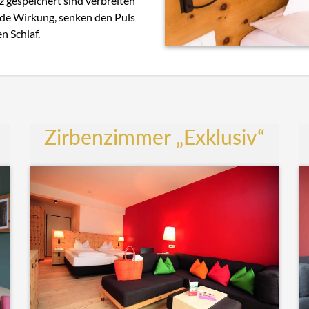
z gespeichert sind verbreiten
nde Wirkung, senken den Puls
n Schlaf.
Zirbenzimmer „Exklusiv“