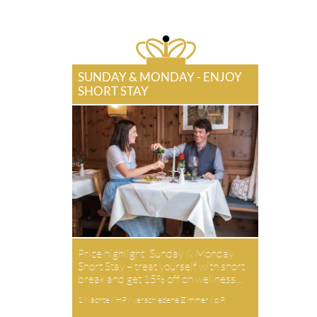
SUNDAY & MONDAY - ENJOY
SHORT STAY
Price highlight: Sunday & Monday
Short Stay – treat yourself with short
break and get 15% off on wellness…
1 Nächte / HP / verschiedene Zimmer / p.P.