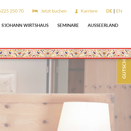
6225 250 70
Jetzt buchen
Karriere
DE
EN
S'JOHANN WIRTSHAUS
SEMINARE
AUSSEERLAND
GUTSCHEINE