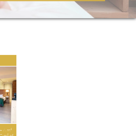
E
 + 6 m²
30 m² of