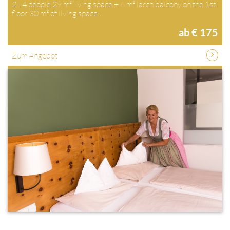
2 - 4 people 29 m² living space + 6 m² larch balcony on the 1st
floor 30 m² of living space…
ab € 175
Zum Angebot