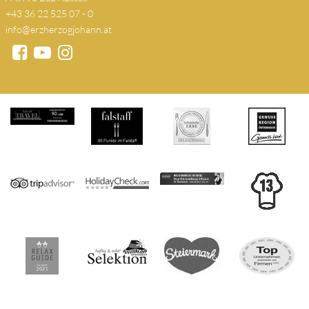
+43 36 22 525 07 - 0
info@erzherzogjohann.at