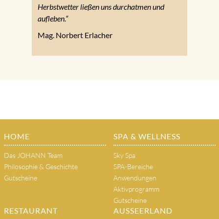
Herbstwetter ließen uns durchatmen und
aufleben.“
Mag. Norbert Erlacher
HOME
SPA & WELLNESS
Das JOHANN Team
Sky Spa
Philosophie & Geschichte
SPA-Bereiche
Gutscheine
Anwendungen
Aktivprogramm
Gutscheine
RESTAURANT
AUSSEERLAND