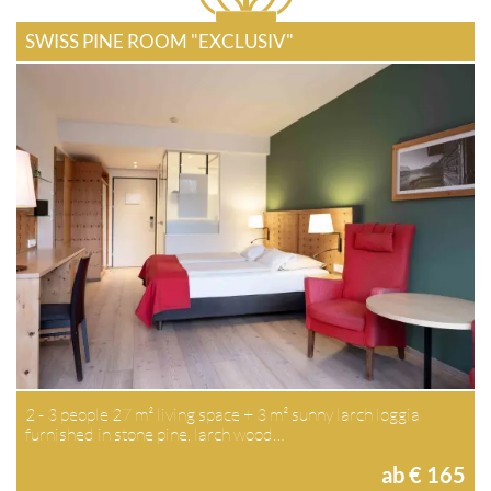
SWISS PINE ROOM "EXCLUSIV"
2 - 3 people 27 m² living space + 3 m² sunny larch loggia
furnished in stone pine, larch wood…
ab € 165