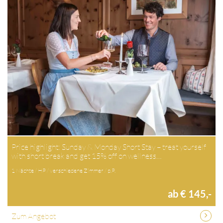
Price highlight: Sunday & Monday Short Stay – treat yourself
with short break and get 15% off on wellness…
1 Nächte / HP / verschiedene Zimmer / p.P.
ab € 145,-
Zum Angebot