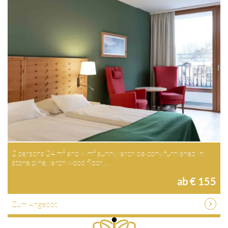
2 persons 24 m² and 6 m² sunny larch balcony furnished in
stone pine, larch wood floor,…
ab € 155
Zum Angebot