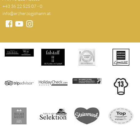
+43 36 22 525 07 - 0
info@erzherzogjohann.at