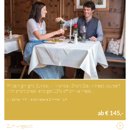
Price highlight: Sunday & Monday Short Stay – treat yourself
with short break and get 15% off on wellness…
1 Nächte / HP / verschiedene Zimmer / p.P.
ab € 145,-
Zum Angebot