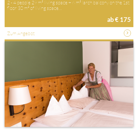
2 - 4 people 29 m² living space + 6 m² larch balcony on the 1st
floor 30 m² of living space…
ab € 175
Zum Angebot