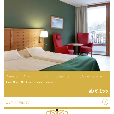
2 persons 24 m² and 6 m² sunny larch balcony furnished in
stone pine, larch wood floor,…
ab € 155
Zum Angebot