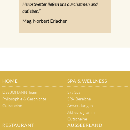
Herbstwetter ließen uns durchatmen und
aufleben.“
Mag. Norbert Erlacher
HOME
SPA & WELLNESS
Das JOHANN Team
Sky Spa
Philosophie & Geschichte
SPA-Bereiche
Gutscheine
Anwendungen
Aktivprogramm
Gutscheine
RESTAURANT
AUSSEERLAND