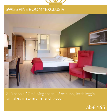
SWISS PINE ROOM "EXCLUSIV"
2 - 3 people 27 m² living space + 3 m² sunny larch loggia
furnished in stone pine, larch wood…
ab € 165