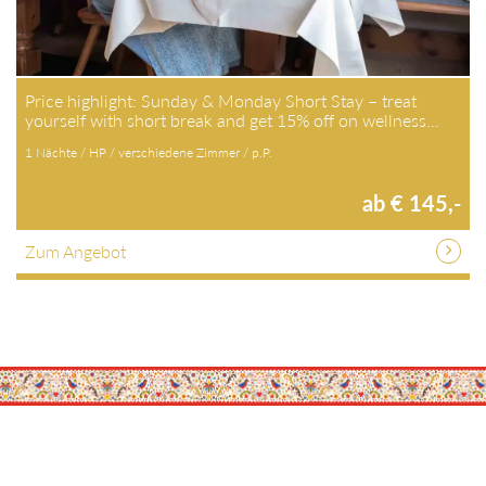
Price highlight: Sunday & Monday Short Stay – treat
yourself with short break and get 15% off on wellness…
1 Nächte / HP / verschiedene Zimmer / p.P.
ab € 145,-
Zum Angebot