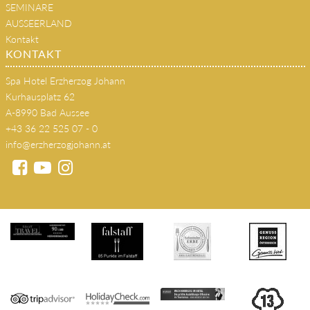
SEMINARE
AUSSEERLAND
Kontakt
KONTAKT
Spa Hotel Erzherzog Johann
Kurhausplatz 62
A-8990 Bad Aussee
+43 36 22 525 07 - 0
info@erzherzogjohann.at