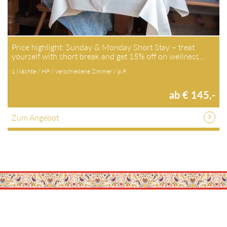
Price highlight: Sunday & Monday Short Stay – treat
yourself with short break and get 15% off on wellness…
1 Nächte / HP / verschiedene Zimmer / p.P.
ab € 145,-
Zum Angebot