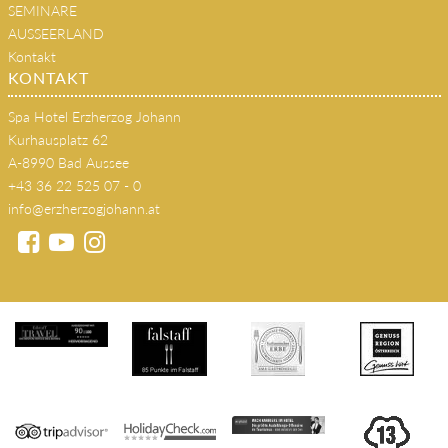
SEMINARE
AUSSEERLAND
Kontakt
KONTAKT
Spa Hotel Erzherzog Johann
Kurhausplatz 62
A-8990 Bad Aussee
+43 36 22 525 07 - 0
info@erzherzogjohann.at