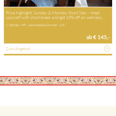
Price highlight: Sunday & Monday Short Stay – treat
yourself with short break and get 15% off on wellness…
1 Nächte / HP / verschiedene Zimmer / p.P.
ab € 145,-
Zum Angebot