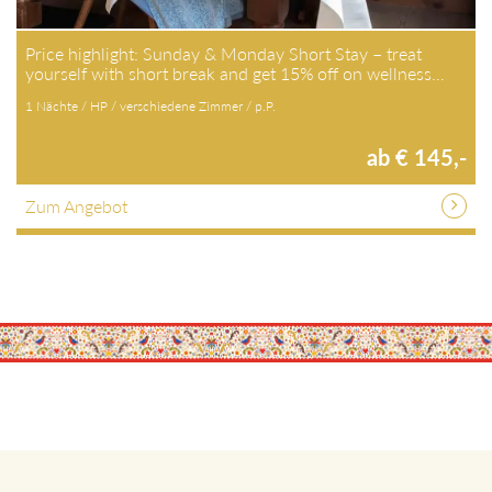
Price highlight: Sunday & Monday Short Stay – treat
yourself with short break and get 15% off on wellness…
1 Nächte / HP / verschiedene Zimmer / p.P.
ab € 145,-
Zum Angebot