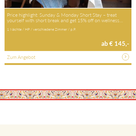
Price highlight: Sunday & Monday Short Stay – treat
yourself with short break and get 15% off on wellness…
1 Nächte / HP / verschiedene Zimmer / p.P.
ab € 145,-
Zum Angebot