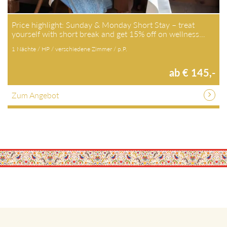
Price highlight: Sunday & Monday Short Stay – treat
yourself with short break and get 15% off on wellness…
1 Nächte / HP / verschiedene Zimmer / p.P.
ab € 145,-
Zum Angebot